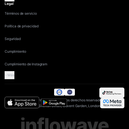
Legal
Términos de servicio
Política de privacidad
Seguridad
Cumplimiento
Cumplimiento de Instagram
Más
©
2026
Inflowave.
Todos los derechos reservados.
AIAGS Ltd | 71-75 Shelton Street, Covent Garden, London, WC2H 9JQ
inflowave