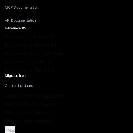
MCP Documentation
API Documentation
Inflowave VS
Inflowave vs HubSpot
Inflowave vs ManyChat
Inflowave vs GoHighLevel
Inflowave vs Linktree
Inflowave vs Pipedrive
Migrate from
Custom buildouts
Migrate from GoHighLevel
Migrate from HubSpot
Migrate from Manychat
Migrate from Kommo
Más