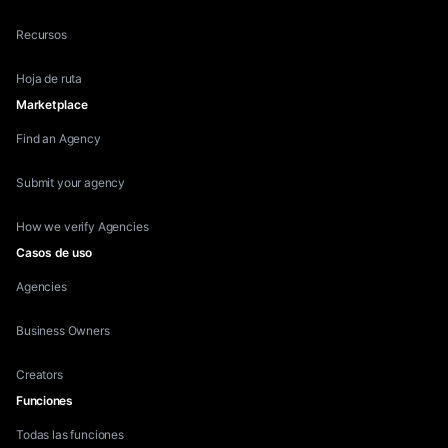
Me encanta que Inflowave
tome una comisión mínima. La
Recursos
mayoría de las plataformas
Hoja de ruta
cobran 20-30%, pero aquí me
Marketplace
quedo con la mayor parte de lo
que gano. Ha sido un cambio
Find an Agency
total para mi negocio.
Submit your agency
Emily Rodriguez
How we verify Agencies
Broker Infloscount
Casos de uso
Agencies
Business Owners
Creators
Funciones
Todas las funciones