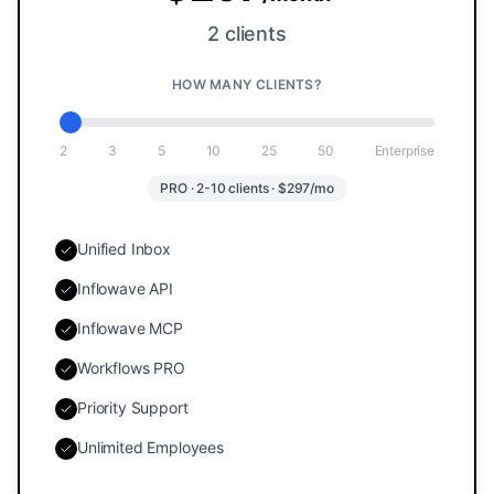
2 clients
HOW MANY CLIENTS?
2
3
5
10
25
50
Enterprise
PRO · 2-10 clients · $297/mo
Unified Inbox
Inflowave API
Inflowave MCP
Workflows PRO
Priority Support
Unlimited Employees