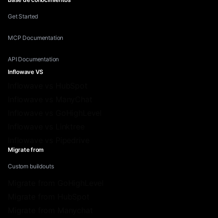
Get Started
MCP Documentation
API Documentation
Inflowave VS
Inflowave vs HubSpot
Inflowave vs ManyChat
Inflowave vs GoHighLevel
Inflowave vs Linktree
Inflowave vs Pipedrive
Migrate from
Custom buildouts
Migrate from GoHighLevel
Migrate from HubSpot
Migrate from Manychat