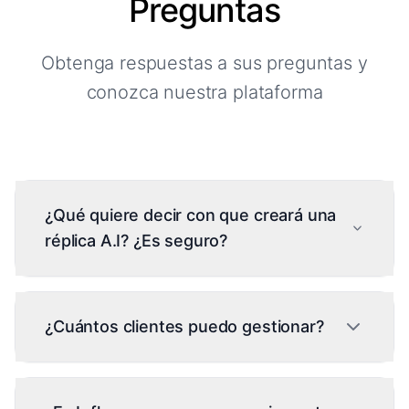
Preguntas
Obtenga respuestas a sus preguntas y
conozca nuestra plataforma
¿Qué quiere decir con que creará una
réplica A.I? ¿Es seguro?
Sí, durante la incorporación elige entre nuestra
A.I neutral o entrenar una A.I personalizada con
¿Cuántos clientes puedo gestionar?
su historial de conversaciones. El
entrenamiento requiere su consentimiento
Inflowave soporta clientes ilimitados en todos
explícito. Sus datos se procesan de forma
segura y solo se utilizan para mejorar su propio
los planes. Ya sea que gestione 1 o 100