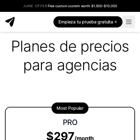
JUNE OFFER
Free custom system worth $1,500-$10,000
Empieza tu prueba gratuita
Planes de precios
para agencias
Most Popular
PRO
$297
/month