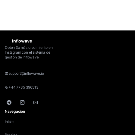
dedicado para Max + Enterprise. Llamada de
onboarding incluida en cada plan anual.
Inflowave
Obtén 3x más crecimiento en
Instagram con el sistema de
gestión de Inflowave
support@inflowave.io
+44 7735 396513
Telegram
Instagram
YouTube
Navegación
Inicio
Precios