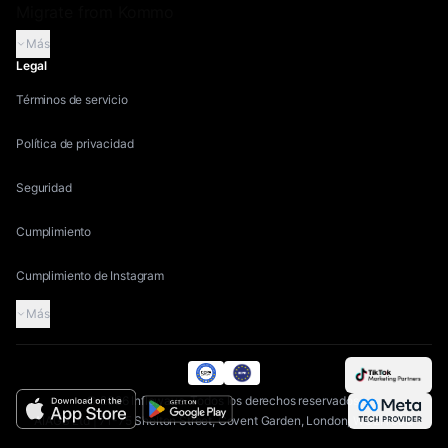
Migrate from Kommo
Más
Legal
Términos de servicio
Política de privacidad
Seguridad
Cumplimiento
Cumplimiento de Instagram
Más
©
2026
Inflowave.
Todos los derechos reservados.
AIAGS Ltd | 71-75 Shelton Street, Covent Garden, London, WC2H 9JQ