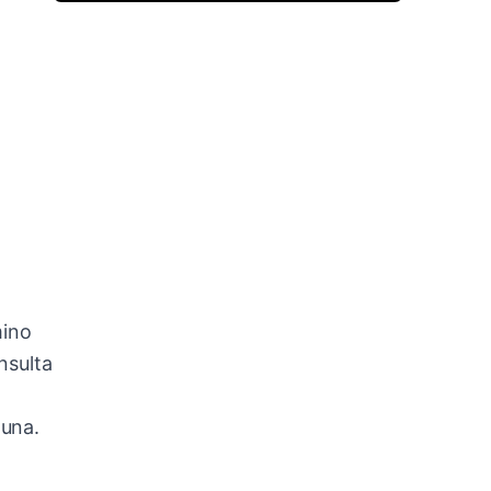
mino
nsulta
 una.