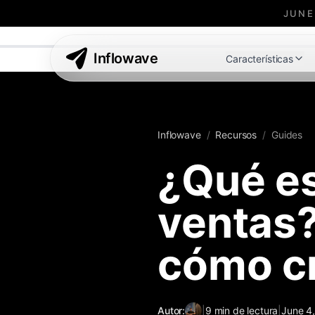
JUNE
Inflowave
Características
Inflowave
/
Recursos
/
Guides
¿Qué es
ventas?
cómo c
Autor:
|
9
min de lectura
|
June 4