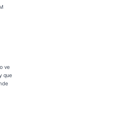
DM
o ve
y que
ónde