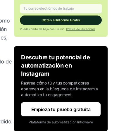
 como
Obtén el Informe Gratis
ión
Puedes darte de baja con un clic.
Política de Privacidad
nes,
Descubre tu potencial de
do de
automatización en
Instagram
Rastrea cómo tú y tus competidores
aparecen en la búsqueda de Instagram y
automatiza tu engagement.
Empieza tu prueba gratuita
rdido.
Plataforma de automatización Inflowave