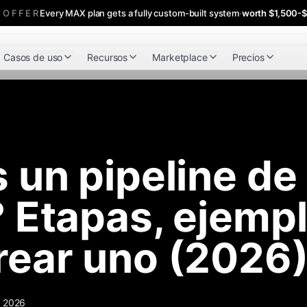
 OFFER
Every MAX plan gets a fully custom-built system
·
worth $1,500-
Casos de uso
Recursos
Marketplace
Precios
 un pipeline de
 Etapas, ejempl
rear uno (2026
, 2026