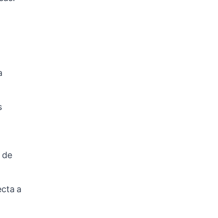
a
s
 de
ecta a