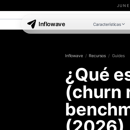
JUNE
Inflowave
Características
Inflowave
/
Recursos
/
Guides
¿Qué es
(churn 
benchm
(2026)