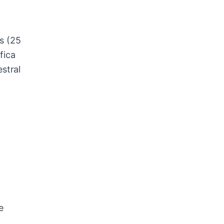
s (25
fica
stral
e