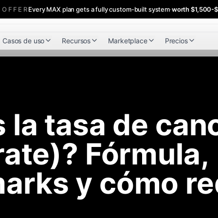
 OFFER
Every MAX plan gets a fully custom-built system
·
worth $1,500-
Casos de uso
Recursos
Marketplace
Precios
 la tasa de can
rate)? Fórmula,
arks y cómo re