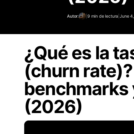
Autor:
|
9
min de lectura
|
June 4
¿Qué es la ta
(churn rate)?
benchmarks y
(2026)