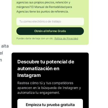
agencias sus propios precios, retención y
márgenes? El Manual de Rentabilidad para
Agencias tiene los puntos de referencia.
Obtén el Informe Gratis
Puedes darte de baja con un clic.
Política de Privacidad
 alta
el
un
Descubre tu potencial de
automatización en
Instagram
Rastrea cómo tú y tus competidores
aparecen en la búsqueda de Instagram y
automatiza tu engagement.
Empieza tu prueba gratuita