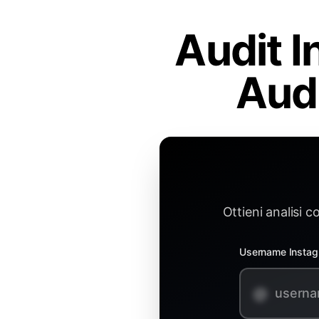
Audit I
Audi
Ottieni analisi 
Username Insta
@