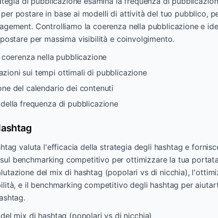
trategia di pubblicazione esamina la frequenza di pubblicazione
per postare in base ai modelli di attività del tuo pubblico, 
gagement. Controlliamo la coerenza nella pubblicazione e ide
r postare per massima visibilità e coinvolgimento.
a coerenza nella pubblicazione
ioni sui tempi ottimali di pubblicazione
one del calendario dei contenuti
 della frequenza di pubblicazione
 Hashtag
shtag valuta l'efficacia della strategia degli hashtag e fornisc
ul benchmarking competitivo per ottimizzare la tua portata 
lutazione del mix di hashtag (popolari vs di nicchia), l'ottim
ilità, e il benchmarking competitivo degli hashtag per aiutart
hashtag.
del mix di hashtag (popolari vs di nicchia)