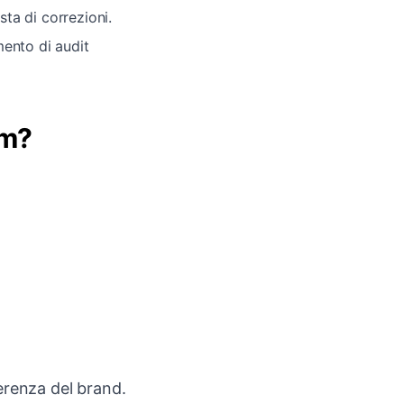
sta di correzioni.
ento di audit
am?
oerenza del brand.