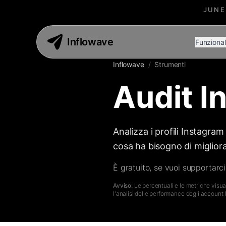
JUNE
Inflowave
Funzional
Inflowave
/
Strumenti
Audit I
Analizza i profili Instagra
cosa ha bisogno di migliora
È gratuito, se vuoi supportarci
Avviso:
Le percentuali e le metriche visua
l'analisi delle performance degli account