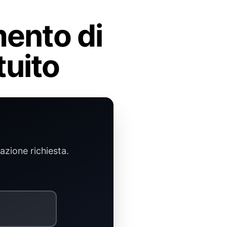
mento di
tuito
azione richiesta.