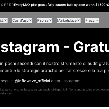
 OFFER
Every MAX plan gets a fully custom-built system
·
worth $1,500-
ità
Casi d'uso
Risorse
Marketplace
Prezzi
nstagram - Grat
m in pochi secondi con il nostro strumento di audit grat
menti e le strategie pratiche per far crescere la tua p
 seguici
@inflowave_official
e apri Instagram
lizzate sono stime basate su dati pubblici disponibili. Non sono assoluti e dovrebbero
 Instagram.