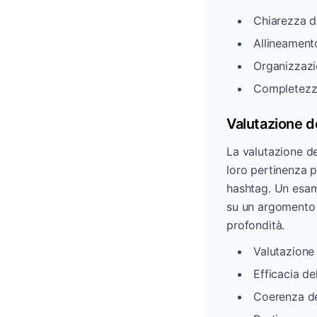
Chiarezza de
Allineamento
Organizzazio
Completezza
Valutazione d
La valutazione de
loro pertinenza pe
hashtag. Un esame
su un argomento o
profondità.
Valutazione 
Efficacia d
Coerenza de