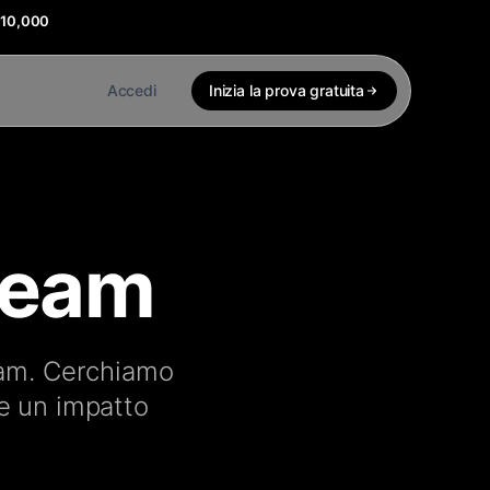
$10,000
Accedi
Inizia la prova gratuita
team
gram. Cerchiamo
re un impatto