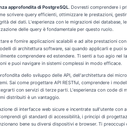
za approfondita di PostgreSQL
. Dovresti comprendere i pr
e scrivere query efficienti, ottimizzare le prestazioni, gesti
egrità dei dati. L'esperienza con le migrazioni dei database, le
izzazione delle query è fondamentale per questo ruolo.
tare e fornire applicazioni scalabili e ad alte prestazioni con
delli di architettura software, sai quando applicarli e puoi s
ilmente comprendere ed estendere. Ti senti a tuo agio nel la
oni e puoi navigare in sistemi complessi in modo efficace.
fondita dello sviluppo delle API, dell'architettura dei micro
stemi. Sai come progettare API RESTful, comprendere i modell
egrarti con servizi di terze parti. L'esperienza con code di 
mi distribuiti è un vantaggio.
azione di interfacce web sicure e incentrate sull'utente con 
 Comprendi gli standard di accessibilità, i principi di progetta
nzionano bene su diversi dispositivi e browser. Ti preoccupi 