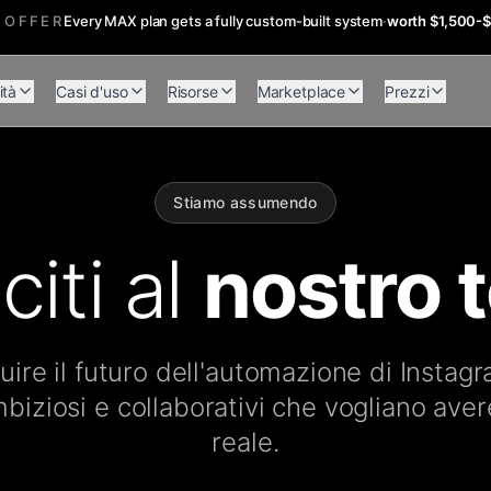
 OFFER
Every MAX plan gets a fully custom-built system
·
worth $1,500-
ità
Casi d'uso
Risorse
Marketplace
Prezzi
Stiamo assumendo
citi al
nostro 
ruire il futuro dell'automazione di Insta
biziosi e collaborativi che vogliano ave
reale.