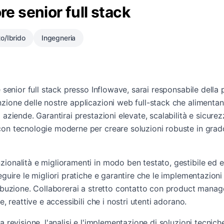
re senior full stack
o/Ibrido
Ingegneria
e senior full stack presso Inflowave, sarai responsabile della
zione delle nostre applicazioni web full-stack che alimenta
 aziende. Garantirai prestazioni elevate, scalabilità e sicurez
on tecnologie moderne per creare soluzioni robuste in grado 
ionalità e miglioramenti in modo ben testato, gestibile ed eff
seguire le migliori pratiche e garantire che le implementazio
ribuzione. Collaborerai a stretto contatto con product manag
e, reattive e accessibili che i nostri utenti adorano.
a revisione, l'analisi e l'implementazione di soluzioni tecnich