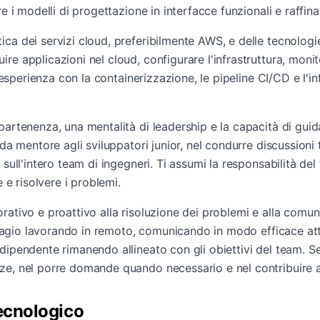
re i modelli di progettazione in interfacce funzionali e raffina
ca dei servizi cloud, preferibilmente AWS, e delle tecnologi
e applicazioni nel cloud, configurare l'infrastruttura, monit
 L'esperienza con la containerizzazione, le pipeline CI/CD e l'
artenenza, una mentalità di leadership e la capacità di guidar
 da mentore agli sviluppatori junior, nel condurre discussioni
 sull'intero team di ingegneri. Ti assumi la responsabilità del
e e risolvere i problemi.
rativo e proattivo alla risoluzione dei problemi e alla comu
tuo agio lavorando in remoto, comunicando in modo efficace att
dipendente rimanendo allineato con gli obiettivi del team. Se
e, nel porre domande quando necessario e nel contribuire al
tecnologico