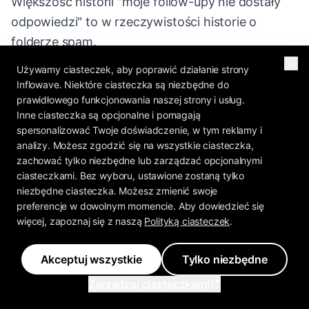
Większość historii "moje follow-upy nie dostały
odpowiedzi" to w rzeczywistości historie o
folderze spam.
Używamy ciasteczek, aby poprawić działanie strony
Inflowave. Niektóre ciasteczka są niezbędne do
prawidłowego funkcjonowania naszej strony i usług.
FAQ
Inne ciasteczka są opcjonalne i pomagają
spersonalizować Twoje doświadczenie, w tym reklamy i
analizy. Możesz zgodzić się na wszystkie ciasteczka,
zachować tylko niezbędne lub zarządzać opcjonalnymi
Co powinieneś powiedzieć w follow-
ciasteczkami. Bez wyboru, ustawione zostaną tylko
upie cold maila?
niezbędne ciasteczka. Możesz zmienić swoje
preferencje w dowolnym momencie. Aby dowiedzieć się
Powiedz coś nowego. Każdy follow-up powinien
więcej, zapoznaj się z naszą
Polityką ciasteczek
.
dodać świeży dowód, podnieść inny ból, zrzucić
kawałek prawdziwej wartości lub zmniejszyć
Akceptuj wszystkie
Tylko niezbędne
prośbę do prostego pytania tak/nie. Jedyna
Zarządzaj ciasteczkami
rzecz, której nigdy nie należy mówić, to wersja