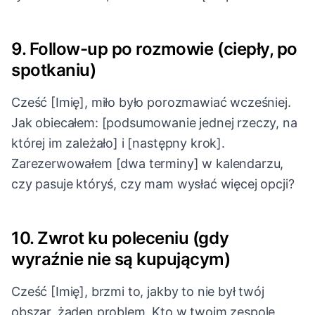
9. Follow-up po rozmowie (ciepły, po
spotkaniu)
Cześć [Imię], miło było porozmawiać wcześniej.
Jak obiecałem: [podsumowanie jednej rzeczy, na
której im zależało] i [następny krok].
Zarezerwowałem [dwa terminy] w kalendarzu,
czy pasuje któryś, czy mam wysłać więcej opcji?
10. Zwrot ku poleceniu (gdy
wyraźnie nie są kupującym)
Cześć [Imię], brzmi to, jakby to nie był twój
obszar, żaden problem. Kto w twoim zespole