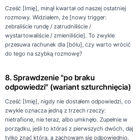
Cześć [Imię], minął kwartał od naszej ostatniej
rozmowy. Widziałem, że [nowy trigger:
zebraliście rundę / zatrudniliście /
wystartowaliście / zmieniliście]. To zwykle
przesuwa rachunek dla [bólu], czy warto wrócić
do tego na szybką rozmowę?
8. Sprawdzenie "po braku
odpowiedzi" (wariant szturchnięcia)
Cześć [Imię], nigdy nie dostałem odpowiedzi, co
zwykle oznacza jedną z trzech rzeczy:
nietrafione, nie teraz, albo umknęło. Zupełnie w
porządku, jeśli to któraś z pierwszych dwóch, daj
tylko znać która, a zachowam się odpowiednio.