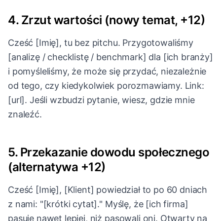
4. Zrzut wartości (nowy temat, +12)
Cześć [Imię], tu bez pitchu. Przygotowaliśmy
[analizę / checklistę / benchmark] dla [ich branży]
i pomyśleliśmy, że może się przydać, niezależnie
od tego, czy kiedykolwiek porozmawiamy. Link:
[url]. Jeśli wzbudzi pytanie, wiesz, gdzie mnie
znaleźć.
5. Przekazanie dowodu społecznego
(alternatywa +12)
Cześć [Imię], [Klient] powiedział to po 60 dniach
z nami: "[krótki cytat]." Myślę, że [ich firma]
pasuje nawet lepiej, niż pasowali oni. Otwarty na