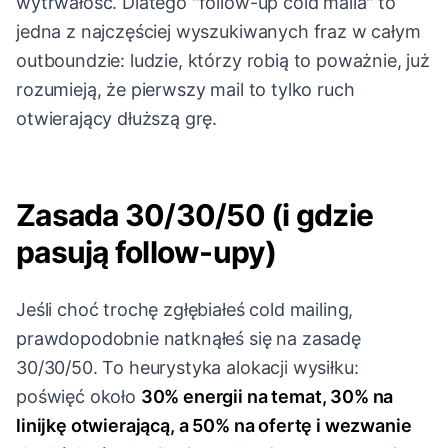
wytrwałość. Dlatego "follow-up cold maila" to
jedna z najczęściej wyszukiwanych fraz w całym
outboundzie: ludzie, którzy robią to poważnie, już
rozumieją, że pierwszy mail to tylko ruch
otwierający dłuższą grę.
Zasada 30/30/50 (i gdzie
pasują follow-upy)
Jeśli choć trochę zgłębiałeś cold mailing,
prawdopodobnie natknąłeś się na zasadę
30/30/50. To heurystyka alokacji wysiłku:
poświęć około
30% energii na temat, 30% na
linijkę otwierającą, a 50% na ofertę i wezwanie