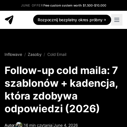
JUNE OFFER
Free custom system worth $1,500-$10,000
Rozpocznij bezpłatny okres próbny
Inflowave
/
Zasoby
/
Cold Email
Follow-up cold maila: 7
szablonów + kadencja,
która zdobywa
odpowiedzi (2026)
Autor:
|
16
min czytania
|
June 4, 2026