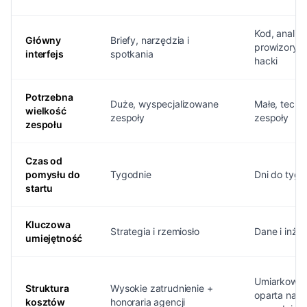
Kod, anality
Główny
Briefy, narzędzia i
prowizoryc
interfejs
spotkania
hacki
Potrzebna
Duże, wyspecjalizowane
Małe, techn
wielkość
zespoły
zespoły
zespołu
Czas od
pomysłu do
Tygodnie
Dni do tygo
startu
Kluczowa
Strategia i rzemiosło
Dane i inżyn
umiejętność
Umiarkowan
Struktura
Wysokie zatrudnienie +
oparta na
kosztów
honoraria agencji