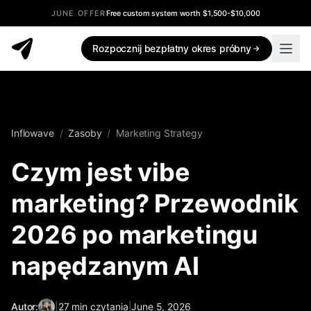
JUNE OFFER
Free custom system worth $1,500-$10,000
Rozpocznij bezpłatny okres próbny
Inflowave
/
Zasoby
/
Marketing Strategy
Czym jest vibe
marketing? Przewodnik
2026 po marketingu
napędzanym AI
Autor:
|
27
min czytania
|
June 5, 2026