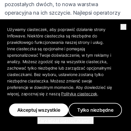
pozostałych dwóch, to nowa warstwa
operacyjna na ich szczycie. Najlepsi operatorzy
pożyczają eksperymentalny rygor growth
hackingu i strategiczną dyscyplinę tradycyjnego
Używamy ciasteczek, aby poprawić działanie strony
Inflowave. Niektóre ciasteczka są niezbędne do
marketingu, a następnie dodają szybkość AI.
prawidłowego funkcjonowania naszej strony i usług.
Etykieta liczy się mniej niż przepływ pracy.
Inne ciasteczka są opcjonalne i pomagają
spersonalizować Twoje doświadczenie, w tym reklamy i
analizy. Możesz zgodzić się na wszystkie ciasteczka,
zachować tylko niezbędne lub zarządzać opcjonalnymi
Dla kogo jest vibe marketing
ciasteczkami. Bez wyboru, ustawione zostaną tylko
niezbędne ciasteczka. Możesz zmienić swoje
(a dla kogo nie)
preferencje w dowolnym momencie. Aby dowiedzieć się
więcej, zapoznaj się z naszą
Polityką ciasteczek
.
To świetne dopasowanie, jeśli jesteś:
Akceptuj wszystkie
Tylko niezbędne
Zarządzaj ciasteczkami
Założycielem solo lub bootstrapowym