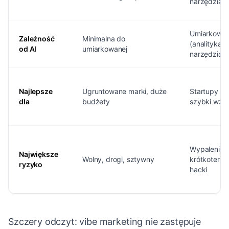
narzędziac
Umiarkowa
Zależność
Minimalna do
(analityka,
od AI
umiarkowanej
narzędzia)
Najlepsze
Ugruntowane marki, duże
Startupy go
dla
budżety
szybki wzro
Wypalenie,
Największe
Wolny, drogi, sztywny
krótkoterm
ryzyko
hacki
Szczery odczyt: vibe marketing nie zastępuje