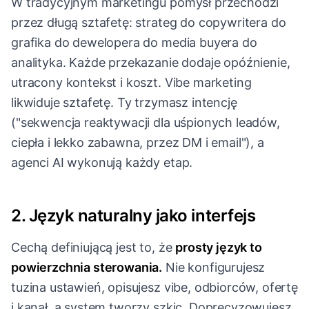
W tradycyjnym marketingu pomysł przechodzi
przez długą sztafetę: strateg do copywritera do
grafika do dewelopera do media buyera do
analityka. Każde przekazanie dodaje opóźnienie,
utracony kontekst i koszt. Vibe marketing
likwiduje sztafetę. Ty trzymasz intencję
("sekwencja reaktywacji dla uśpionych leadów,
ciepła i lekko zabawna, przez DM i email"), a
agenci AI wykonują każdy etap.
2. Język naturalny jako interfejs
Cechą definiującą jest to, że
prosty język to
powierzchnia sterowania.
Nie konfigurujesz
tuzina ustawień, opisujesz vibe, odbiorców, ofertę
i kanał, a system tworzy szkic. Doprecyzowujesz,