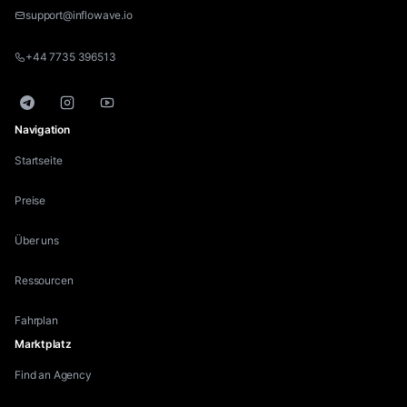
support@inflowave.io
+44 7735 396513
Telegram
Instagram
YouTube
Navigation
Startseite
Preise
Über uns
Ressourcen
Fahrplan
Marktplatz
Find an Agency