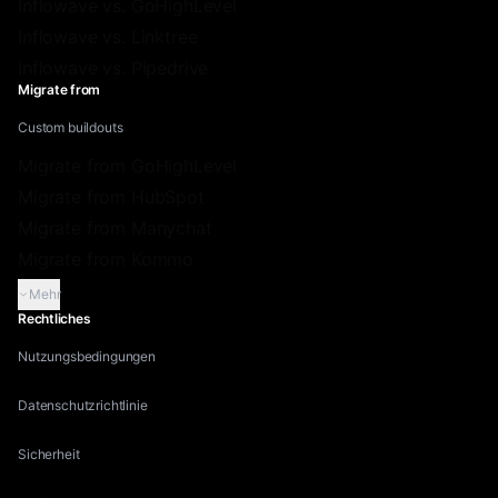
Inflowave vs. GoHighLevel
Inflowave vs. Linktree
Inflowave vs. Pipedrive
Migrate from
Custom buildouts
Migrate from GoHighLevel
Migrate from HubSpot
Migrate from Manychat
Migrate from Kommo
Mehr
Rechtliches
Nutzungsbedingungen
Datenschutzrichtlinie
Sicherheit