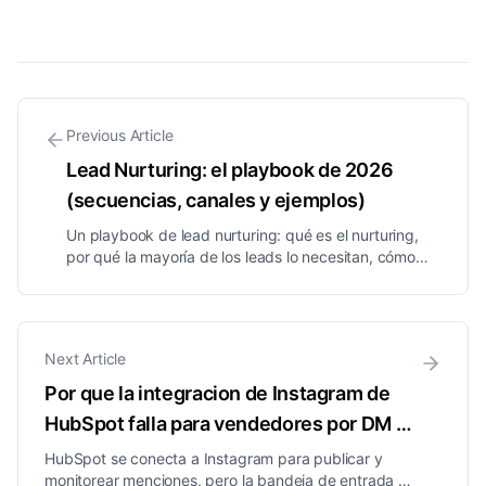
Previous Article
Lead Nurturing: el playbook de 2026
(secuencias, canales y ejemplos)
Un playbook de lead nurturing: qué es el nurturing,
por qué la mayoría de los leads lo necesitan, cómo
construir secuencias en DM, email y SMS,
segmentación, timing y las métricas que debes vigilar.
Next Article
Por que la integracion de Instagram de
HubSpot falla para vendedores por DM en
2026
HubSpot se conecta a Instagram para publicar y
monitorear menciones, pero la bandeja de entrada de