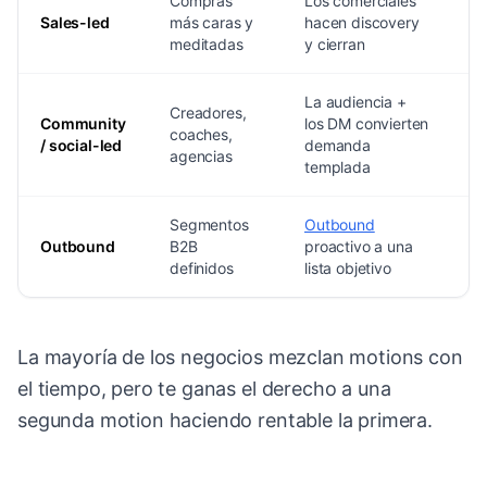
Compras
Los comerciales
C
Sales-led
más caras y
hacen discovery
di
meditadas
y cierran
La audiencia +
Creadores,
L
Community
los DM convierten
coaches,
d
/ social-led
demanda
agencias
c
templada
Segmentos
Outbound
F
Outbound
B2B
proactivo a una
n
definidos
lista objetivo
a
La mayoría de los negocios mezclan motions con
el tiempo, pero te ganas el derecho a una
segunda motion haciendo rentable la primera.