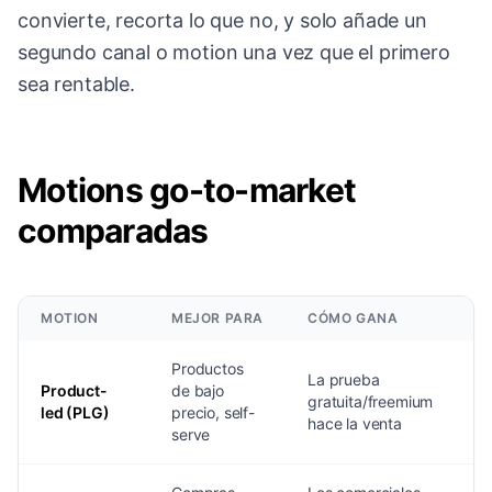
convierte, recorta lo que no, y solo añade un
segundo canal o motion una vez que el primero
sea rentable.
Motions go-to-market
comparadas
MOTION
MEJOR PARA
CÓMO GANA
A
Productos
La prueba
Product-
de bajo
M
gratuita/freemium
led (PLG)
precio, self-
si
hace la venta
serve