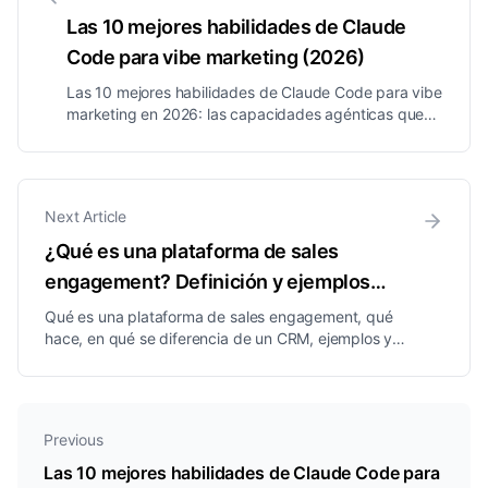
Las 10 mejores habilidades de Claude
Code para vibe marketing (2026)
Las 10 mejores habilidades de Claude Code para vibe
marketing en 2026: las capacidades agénticas que
permiten a un operador gestionar bandejas,
prospección, creatividades, workflows y reporting de
cada cliente solo hablando con una IA.
Next Article
¿Qué es una plataforma de sales
engagement? Definición y ejemplos
(2026)
Qué es una plataforma de sales engagement, qué
hace, en qué se diferencia de un CRM, ejemplos y
quién la necesita, explicado de forma sencilla para
equipos de ventas y agencias.
Previous
Las 10 mejores habilidades de Claude Code para