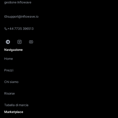
Broker Infloscount
gestione Inflowave
support@inflowave.io
+44 7735 396513
Il programma referral è
incredibile! Ho guadagnato un
reddito passivo costante
Telegram
Instagram
YouTube
semplicemente invitando
Navigazione
influencer a unirsi. La
Home
dashboard di monitoraggio
mostra tutto in tempo reale.
Prezzi
Michael Chen
Chi siamo
Partner Infloscount
Risorse
Tabella di marcia
Marketplace
Adoro il fatto che Inflowave