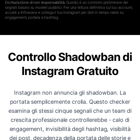
Dichiarazione di non responsabilità:
Questo è un controllo preliminare dei
segnali basato su modelli pubblici. Per una lettura definitiva sul tuo account,
accedi a Inflowave e collega il tuo Instagram per dati in tempo reale su
engagement, portata e hashtag.
Controllo Shadowban di
Instagram Gratuito
Instagram non annuncia gli shadowban. La
portata semplicemente crolla. Questo checker
esamina gli stessi cinque segnali che un team di
crescita professionale controllerebbe - calo di
engagement, invisibilità degli hashtag, visibilità
dei post, decadenza della portata delle storie e