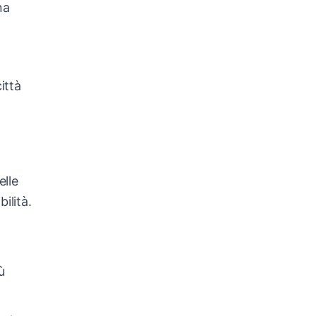
na
ittà
elle
ilità.
ù