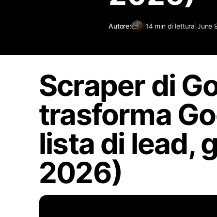
Autore:
|
14
min di lettura
|
June 
Scraper di G
trasforma Go
lista di lead, 
2026)