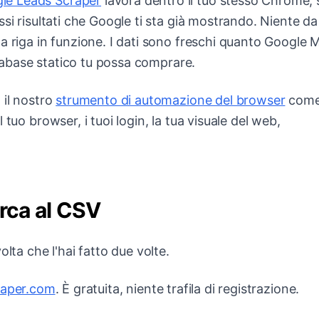
le Leads Scraper
lavora dentro il tuo stesso Chrome, s
si risultati che Google ti sta già mostrando. Niente da
a riga in funzione. I dati sono freschi quanto Google 
database statico tu possa comprare.
 il nostro
strumento di automazione del browser
com
tuo browser, i tuoi login, la tua visuale del web,
erca al CSV
lta che l'hai fatto due volte.
raper.com
. È gratuita, niente trafila di registrazione.