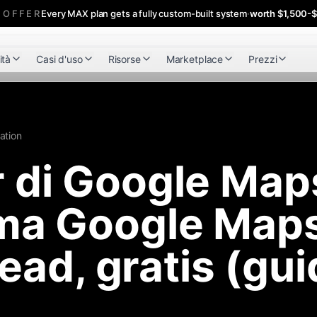
 OFFER
Every MAX plan gets a fully custom-built system
·
worth $1,500-
ità
Casi d'uso
Risorse
Marketplace
Prezzi
ation
 di Google Map
ma Google Maps
 lead, gratis (gu