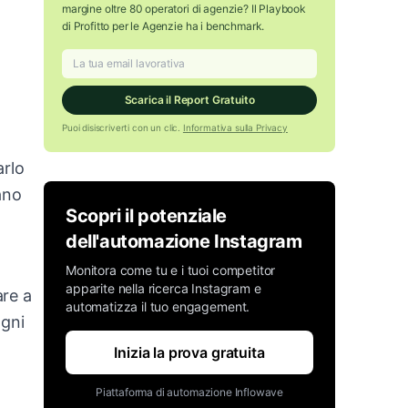
margine oltre 80 operatori di agenzie? Il Playbook
di Profitto per le Agenzie ha i benchmark.
Scarica il Report Gratuito
Puoi disiscriverti con un clic.
Informativa sulla Privacy
arlo
ano
Scopri il potenziale
dell'automazione Instagram
Monitora come tu e i tuoi competitor
apparite nella ricerca Instagram e
are a
automatizza il tuo engagement.
ogni
Inizia la prova gratuita
Piattaforma di automazione Inflowave