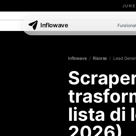
JUNE
Inflowave
Funzional
Inflowave
/
Risorse
/
Lead Gener
Scraper
trasfor
lista di
2026)