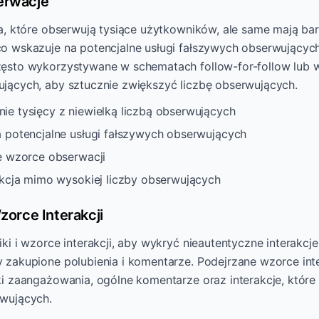
rwacje
ta, które obserwują tysiące użytkowników, ale same mają ba
co wskazuje na potencjalne usługi fałszywych obserwujący
zęsto wykorzystywane w schematach follow-for-follow lub 
jących, aby sztucznie zwiększyć liczbę obserwujących.
e tysięcy z niewielką liczbą obserwujących
 potencjalne usługi fałszywych obserwujących
e wzorce obserwacji
akcja mimo wysokiej liczby obserwujących
orce Interakcji
ki i wzorce interakcji, aby wykryć nieautentyczne interakcje,
 zakupione polubienia i komentarze. Podejrzane wzorce int
ki zaangażowania, ogólne komentarze oraz interakcje, które
rwujących.