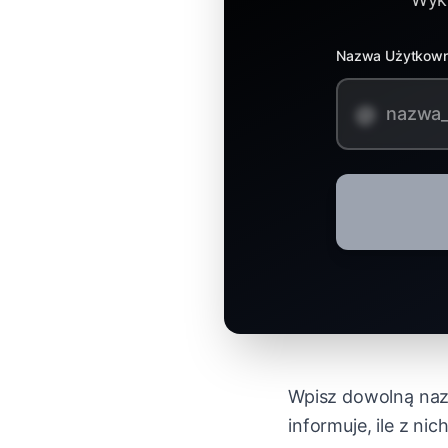
Nazwa Użytkown
@
Wpisz dowolną naz
informuje, ile z n