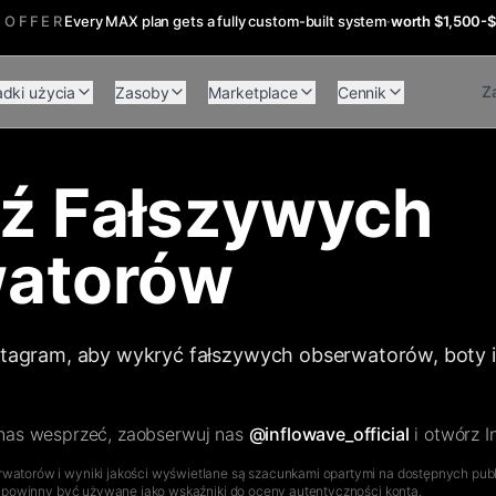
 OFFER
Every MAX plan gets a fully custom-built system
·
worth $1,500-
Za
dki użycia
Zasoby
Marketplace
Cennik
ź Fałszywych
atorów
stagram, aby wykryć fałszywych obserwatorów, boty 
 nas wesprzeć, zaobserwuj nas
@inflowave_official
i otwórz 
watorów i wyniki jakości wyświetlane są szacunkami opartymi na dostępnych pub
 i powinny być używane jako wskaźniki do oceny autentyczności konta.