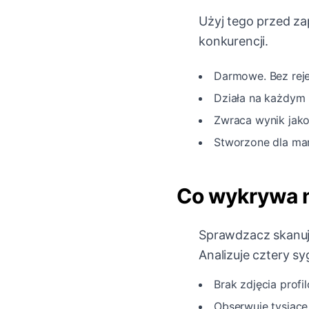
Użyj tego przed za
konkurencji.
Darmowe. Bez rejes
Działa na każdym 
Zwraca wynik jako
Stworzone dla mar
Co wykrywa n
Sprawdzacz skanuje
Analizuje cztery sy
Brak zdjęcia prof
Obserwuje tysiące