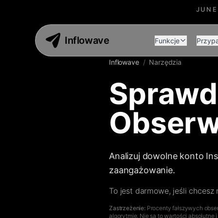
JUNE
Inflowave
Funkcje
Przypa
Inflowave
/
Narzędzia
Sprawd
Obserw
Analizuj dowolne konto In
zaangażowanie.
To jest darmowe, jeśli chcesz
Zastrzeżenie:
Procenty fałszywych obser
algorytmie. Nie są to wartości absolutne