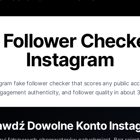
 Follower Checke
Instagram
agram fake follower checker that scores any public acc
ngagement authenticity, and follower quality in about 
awdź Dowolne Konto Insta
yj fałszywych obserwatorów natychmiast. Bez rejestr