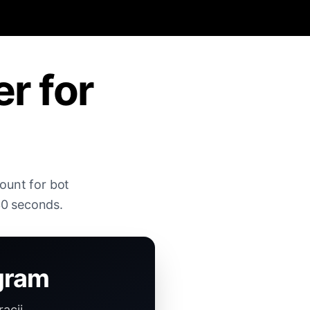
r for
ount for bot
30 seconds.
gram
acji.