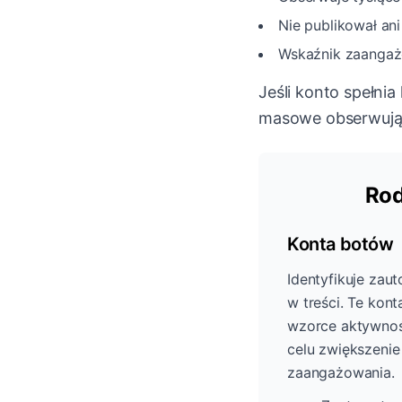
Nie publikował ani
Wskaźnik zaangażo
Jeśli konto spełnia
masowe obserwują
Rod
Konta botów
Identyfikuje zau
w treści. Te kon
wzorce aktywnoś
celu zwiększenie
zaangażowania.