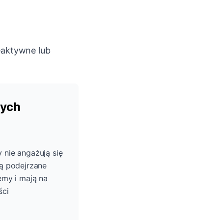
ieaktywne lub
cych
 nie angażują się
ją podejrzane
my i mają na
ści