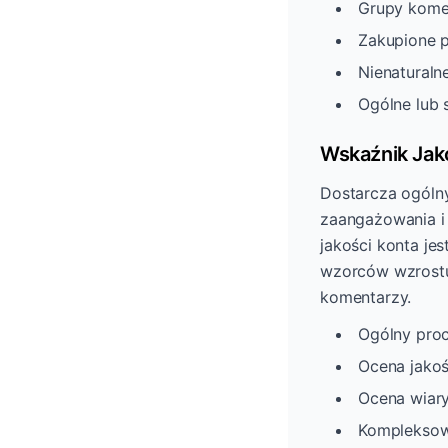
Grupy kome
Zakupione p
Nienaturaln
Ogólne lub
Wskaźnik Jak
Dostarcza ogólny
zaangażowania i
jakości konta je
wzorców wzrostu 
komentarzy.
Ogólny proc
Ocena jako
Ocena wiar
Kompleksow