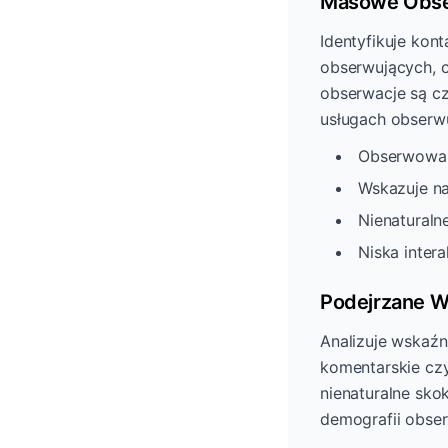
Masowe Obse
Identyfikuje kon
obserwujących, 
obserwacje są c
usługach obserwu
Obserwowani
Wskazuje na
Nienaturaln
Niska inter
Podejrzane Wz
Analizuje wskaźni
komentarskie czy
nienaturalne sko
demografii obse