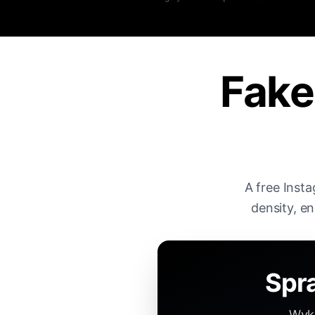
Fake
A free Inst
density, e
Spr
Wykr