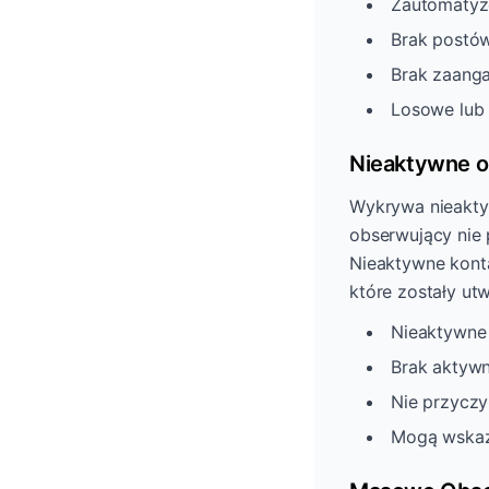
Zautomatyz
Brak postów
Brak zaanga
Losowe lub
Nieaktywne 
Wykrywa nieaktyw
obserwujący nie 
Nieaktywne konta
które zostały ut
Nieaktywne 
Brak aktyw
Nie przyczy
Mogą wskaz