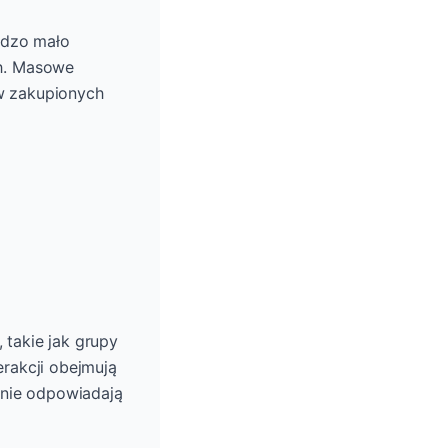
rdzo mało
ch. Masowe
w zakupionych
 takie jak grupy
erakcji obejmują
 nie odpowiadają