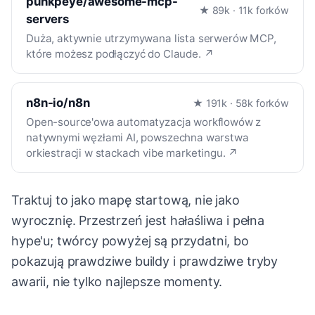
punkpeye/awesome-mcp-
★ 89k · 11k forków
servers
Duża, aktywnie utrzymywana lista serwerów MCP,
które możesz podłączyć do Claude. ↗
n8n-io/n8n
★ 191k · 58k forków
Open-source'owa automatyzacja workflowów z
natywnymi węzłami AI, powszechna warstwa
orkiestracji w stackach vibe marketingu. ↗
Traktuj to jako mapę startową, nie jako
wyrocznię. Przestrzeń jest hałaśliwa i pełna
hype'u; twórcy powyżej są przydatni, bo
pokazują prawdziwe buildy i prawdziwe tryby
awarii, nie tylko najlepsze momenty.