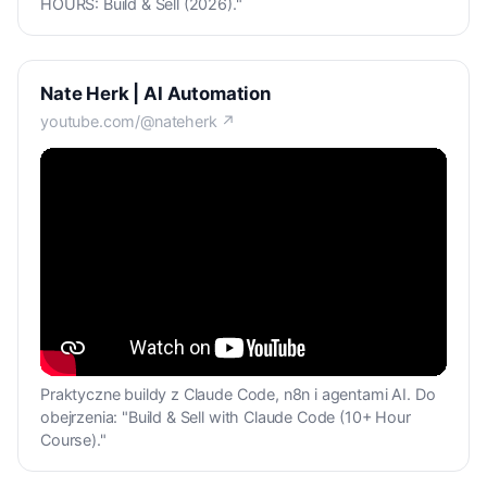
HOURS: Build & Sell (2026)."
Nate Herk | AI Automation
youtube.com/@nateherk ↗
Praktyczne buildy z Claude Code, n8n i agentami AI. Do
obejrzenia: "Build & Sell with Claude Code (10+ Hour
Course)."