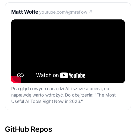
Matt Wolfe
youtube.com/@mreflow ↗
Przegląd nowych narzędzi AI i szczera ocena, co
naprawdę warto wdrożyć. Do obejrzenia: "The Most
Useful AI Tools Right Now in 2026."
GitHub Repos