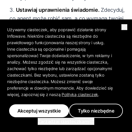
Ustawiaj uprawnienia świadomie.
Zdecyduj,
co agent może robić sam, a co wymaga twojej
akceptacji - szczególnie wysyłanie wiadomości i
Używamy ciasteczek, aby poprawić działanie strony
wydawanie pieniędzy.
Inflowave. Niektóre ciasteczka są niezbędne do
prawidłowego funkcjonowania naszej strony i usług.
Zacznij od jednej umiejętności.
Wybierz
Inne ciasteczka są opcjonalne i pomagają
triaż skrzynki albo tygodniowe raportowanie,
spersonalizować Twoje doświadczenie, w tym reklamy i
analizy. Możesz zgodzić się na wszystkie ciasteczka,
puść to na tydzień i zbuduj zaufanie, zanim
zachować tylko niezbędne lub zarządzać opcjonalnymi
poszerzysz zasięg agenta.
ciasteczkami. Bez wyboru, ustawione zostaną tylko
niezbędne ciasteczka. Możesz zmienić swoje
Dołóż workflowy.
Gdy zadanie jest
preferencje w dowolnym momencie. Aby dowiedzieć się
niezawodne, każ Claude zamienić je w
więcej, zapoznaj się z naszą
Polityką ciasteczek
.
automatyzację, by działało bez ciebie.
Akceptuj wszystkie
Tylko niezbędne
To cały rozruch. Trudną częścią nie jest
Zarządzaj ciasteczkami
konfiguracja - to osąd, co delegować, a co