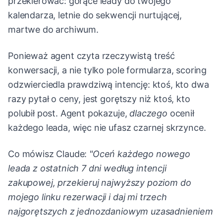
przekierować: gorące leady do twojego
kalendarza, letnie do sekwencji nurtującej,
martwe do archiwum.
Ponieważ agent czyta rzeczywistą treść
konwersacji, a nie tylko pole formularza, scoring
odzwierciedla prawdziwą intencję: ktoś, kto dwa
razy pytał o ceny, jest gorętszy niż ktoś, kto
polubił post. Agent pokazuje,
dlaczego
ocenił
każdego leada, więc nie ufasz czarnej skrzynce.
Co mówisz Claude:
"Oceń każdego nowego
leada z ostatnich 7 dni według intencji
zakupowej, przekieruj najwyższy poziom do
mojego linku rezerwacji i daj mi trzech
najgorętszych z jednozdaniowym uzasadnieniem