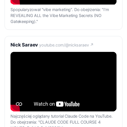
Spopularyzował "vibe marketing". Do obejrzenia: "I'm
REVEALING ALL the Vibe Marketing Secrets (NO
Gatekeeping)."
Nick Saraev
youtube.com/@nicksaraev ↗
Najczęściej oglądany tutorial Claude Code na YouTube.
Do obejrzenia: "CLAUDE CODE FULL COURSE 4