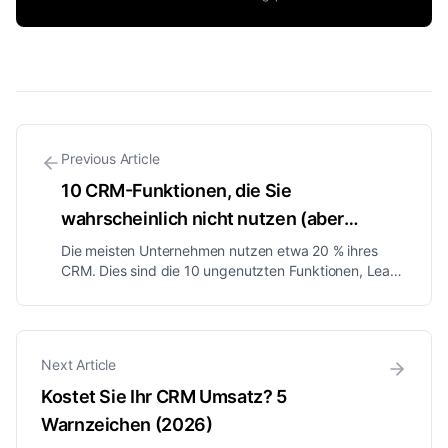
Previous Article
10 CRM-Funktionen, die Sie
wahrscheinlich nicht nutzen (aber
sollten) im Jahr 2026
Die meisten Unternehmen nutzen etwa 20 % ihres
CRM. Dies sind die 10 ungenutzten Funktionen, Lead-
Scoring, Workflow-Trigger, benutzerdefinierte
Objekte, Attribution, die im Stillen den größten
Umsatz erzeugen, wenn Sie sie tatsächlich aktivieren.
Next Article
Kostet Sie Ihr CRM Umsatz? 5
Warnzeichen (2026)