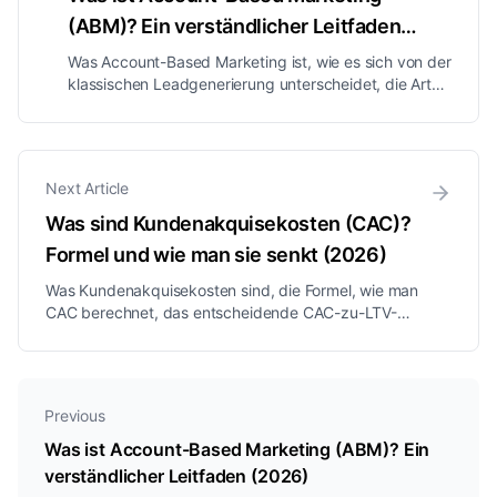
(ABM)? Ein verständlicher Leitfaden
(2026)
Was Account-Based Marketing ist, wie es sich von der
klassischen Leadgenerierung unterscheidet, die Arten
von ABM, echte Beispiele und wie man eine ABM-
Strategie umsetzt, einfach erklärt.
Next Article
Was sind Kundenakquisekosten (CAC)?
Formel und wie man sie senkt (2026)
Was Kundenakquisekosten sind, die Formel, wie man
CAC berechnet, das entscheidende CAC-zu-LTV-
Verhältnis und bewährte Wege, um Ihre Kosten für die
Kundengewinnung zu senken.
Previous
Was ist Account-Based Marketing (ABM)? Ein
verständlicher Leitfaden (2026)