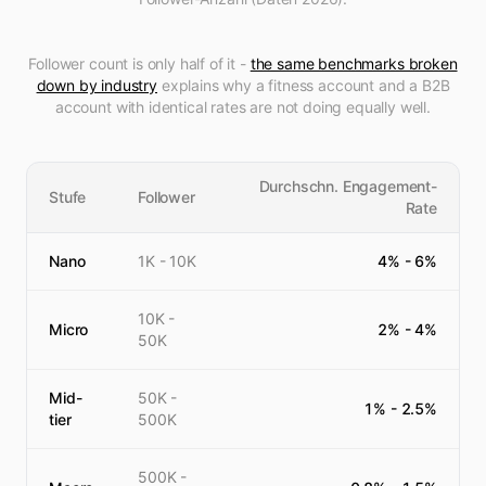
Follower count is only half of it -
the same benchmarks broken
down by industry
explains why a fitness account and a B2B
account with identical rates are not doing equally well.
Durchschn. Engagement-
Stufe
Follower
Rate
Nano
1K - 10K
4
% -
6
%
10K -
Micro
2
% -
4
%
50K
Mid-
50K -
1
% -
2.5
%
tier
500K
500K -