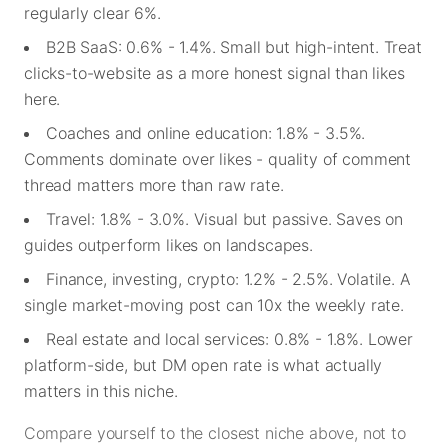
regularly clear 6%.
B2B SaaS: 0.6% - 1.4%. Small but high-intent. Treat
clicks-to-website as a more honest signal than likes
here.
Coaches and online education: 1.8% - 3.5%.
Comments dominate over likes - quality of comment
thread matters more than raw rate.
Travel: 1.8% - 3.0%. Visual but passive. Saves on
guides outperform likes on landscapes.
Finance, investing, crypto: 1.2% - 2.5%. Volatile. A
single market-moving post can 10x the weekly rate.
Real estate and local services: 0.8% - 1.8%. Lower
platform-side, but DM open rate is what actually
matters in this niche.
Compare yourself to the closest niche above, not to