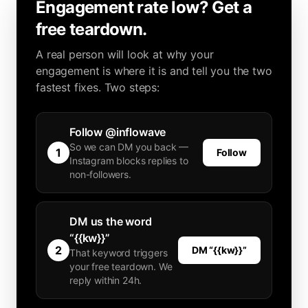
Engagement rate low? Get a
free teardown.
A real person will look at why your
engagement is where it is and tell you the two
fastest fixes. Two steps:
Follow @inflowave
So we can DM you back —
1
Follow
Instagram blocks replies to
non-followers.
DM us the word
“{{kw}}”
2
DM “{{kw}}”
That keyword triggers
your free teardown. We
reply within 24h.