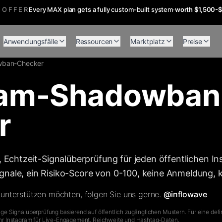
 OFFER
Every MAX plan gets a fully custom-built system
·
worth $1,500-
Anwendungsfälle
Ressourcen
Marktplatz
Preise
ban-Checker
ram-Shadowban
r
e, Echtzeit-Signalüberprüfung für jeden öffentlichen
nale, ein Risiko-Score von 0-100, keine Anmeldung, 
 unterstützen möchten, folgen Sie uns gerne.
@inflowave
ufige Signalüberprüfung basierend auf öffentlich zugänglichen Mustern. Für eine def
 Ihr Instagram für Live-Engagement, Reichweite und Hashtag-Daten.