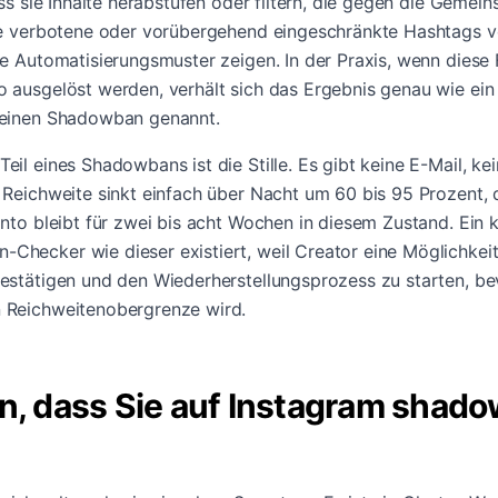
ass sie Inhalte herabstufen oder filtern, die gegen die Gemeins
die verbotene oder vorübergehend eingeschränkte Hashtags 
ie Automatisierungsmuster zeigen. In der Praxis, wenn diese Fi
o ausgelöst werden, verhält sich das Ergebnis genau wie ein
 einen Shadowban genannt.
eil eines Shadowbans ist die Stille. Es gibt keine E-Mail, ke
e Reichweite sinkt einfach über Nacht um 60 bis 95 Prozent
onto bleibt für zwei bis acht Wochen in diesem Zustand. Ein 
Checker wie dieser existiert, weil Creator eine Möglichkei
estätigen und den Wiederherstellungsprozess zu starten, bev
 Reichweitenobergrenze wird.
n, dass Sie auf Instagram sha