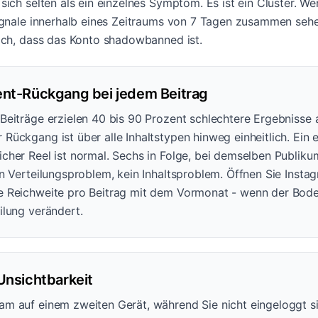
ich selten als ein einzelnes Symptom. Es ist ein Cluster. We
ignale innerhalb eines Zeitraums von 7 Tagen zusammen sehen
och, dass das Konto shadowbanned ist.
nt-Rückgang bei jedem Beitrag
 Beiträge erzielen 40 bis 90 Prozent schlechtere Ergebnisse 
 Rückgang ist über alle Inhaltstypen hinweg einheitlich. Ein 
licher Reel ist normal. Sechs in Folge, bei demselben Publik
ein Verteilungsproblem, kein Inhaltsproblem. Öffnen Sie Insta
ie Reichweite pro Beitrag mit dem Vormonat - wenn der Bode
eilung verändert.
Unsichtbarkeit
ram auf einem zweiten Gerät, während Sie nicht eingeloggt s