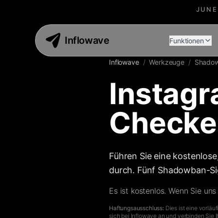
JUNE
Inflowave
Funktionen
Inflowave
/
Werkzeuge
/
Shadow
Instag
Checke
Führen Sie eine kostenlos
durch. Fünf Shadowban-Sig
Es ist kostenlos. Wenn Sie uns
Haftungsausschluss:
Dies ist eine vorlä
sich bei Inflowave an und verbinden Sie