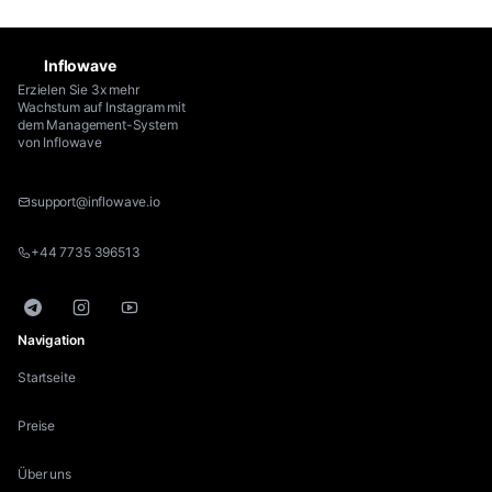
Inflowave
Erzielen Sie 3x mehr
Wachstum auf Instagram mit
dem Management-System
von Inflowave
support@inflowave.io
+44 7735 396513
Telegram
Instagram
YouTube
Navigation
Startseite
Preise
Über uns