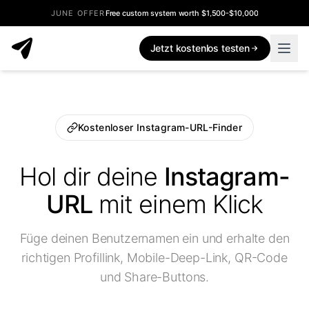
JUNE OFFER
Free custom system worth $1,500-$10,000
Jetzt kostenlos testen
Kostenloser Instagram-URL-Finder
Hol dir deine
Instagram-
URL
mit einem Klick
Füge deinen Benutzernamen ein und erhalte den
richtigen Profillink, Mobile-Deep-Link, QR-Code
und Share-Buttons.