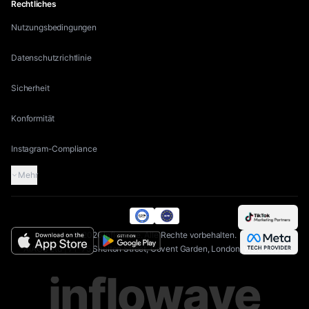
Rechtliches
Nutzungsbedingungen
Datenschutzrichtlinie
Sicherheit
Konformität
Instagram-Compliance
Mehr
©
2026
Inflowave.
Alle Rechte vorbehalten.
AIAGS Ltd | 71-75 Shelton Street, Covent Garden, London, WC2H 9JQ
inflowave