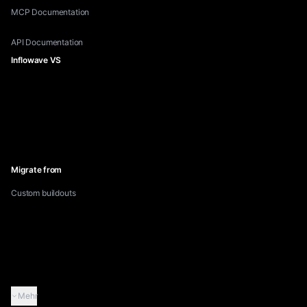
MCP Documentation
API Documentation
Inflowave VS
Inflowave vs. HubSpot
Inflowave vs. ManyChat
Inflowave vs. GoHighLevel
Inflowave vs. Linktree
Inflowave vs. Pipedrive
Migrate from
Custom buildouts
Migrate from GoHighLevel
Migrate from HubSpot
Migrate from Manychat
Migrate from Kommo
Mehr