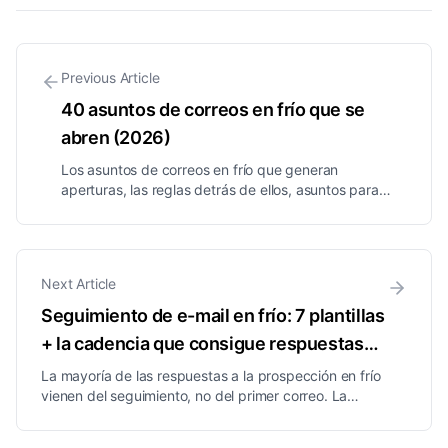
Previous Article
40 asuntos de correos en frío que se
abren (2026)
Los asuntos de correos en frío que generan
aperturas, las reglas detrás de ellos, asuntos para
seguimientos, palabras que activan el spam y cómo
probarlos correctamente con tests A/B.
Next Article
Seguimiento de e-mail en frío: 7 plantillas
+ la cadencia que consigue respuestas
(2026)
La mayoría de las respuestas a la prospección en frío
vienen del seguimiento, no del primer correo. La
cadencia de seguimiento exacta, 7 plantillas para
copiar y pegar, asuntos y los errores que matan las