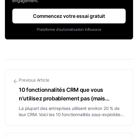
engagement.
Commencez votre essai gratuit
Plateforme d'automatisation Inflowave
Previous Article
10 fonctionnalités CRM que vous
n'utilisez probablement pas (mais
devriez) en 2026
La plupart des entreprises utilisent environ 20 % de
leur CRM. Voici les 10 fonctionnalités sous-exploitées,
scoring de leads, déclencheurs de workflow, objets
personnalisés, attribution, qui génèrent discrètement
le plus de chiffre d'affaires quand vous les activez