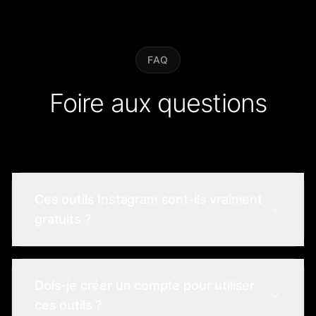
FAQ
Foire aux questions
Ces outils Instagram sont-ils vraiment
gratuits ?
Oui, tous les outils de cette page sont
100 % gratuits. Pas d'inscription, pas de
Dois-je créer un compte pour utiliser
carte de crédit, pas de frais cachés. Nous
ces outils ?