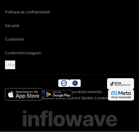
Politique de confidentialité
Sécurité
Conformité
Conformité Instagram
Plus
©
2026
Inflowave.
Tous droits réservés.
AIAGS Ltd | 71-75 Shelton Street, Covent Garden, London, WC2H 9JQ
inflowave