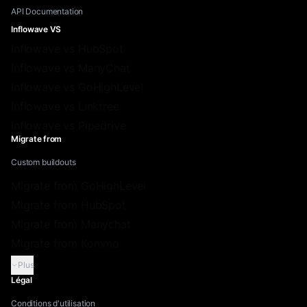
API Documentation
Inflowave VS
Inflowave vs HubSpot
Inflowave vs ManyChat
Inflowave vs GoHighLevel
Inflowave vs Linktree
Inflowave vs Pipedrive
Migrate from
Custom buildouts
Migrate from GoHighLevel
Migrate from HubSpot
Migrate from Manychat
Migrate from Kommo
Plus
Légal
Conditions d'utilisation