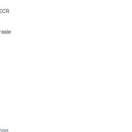
PECR
reale
 non