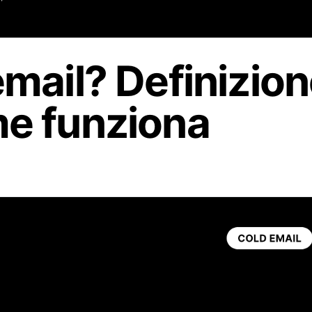
email? Definizion
me funziona