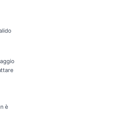
alido
saggio
attare
on è