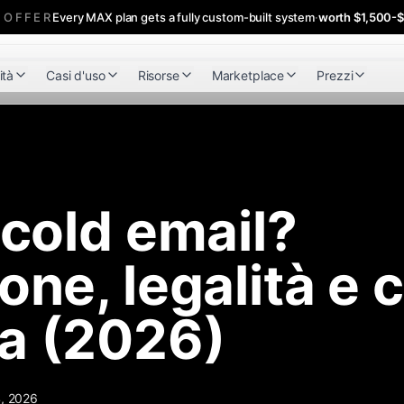
 OFFER
Every MAX plan gets a fully custom-built system
·
worth $1,500-
ità
Casi d'uso
Risorse
Marketplace
Prezzi
 cold email?
ione, legalità e
a (2026)
, 2026