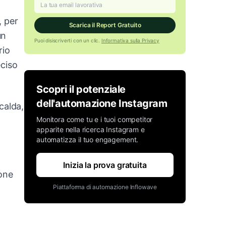
, per
Scarica il Report Gratuito
un
Puoi disiscriverti con un clic.
Informativa sulla Privacy
rio
eciso
Scopri il potenziale
dell'automazione Instagram
calda,
Monitora come tu e i tuoi competitor
apparite nella ricerca Instagram e
automatizza il tuo engagement.
Inizia la prova gratuita
ione
Piattaforma di automazione Inflowave