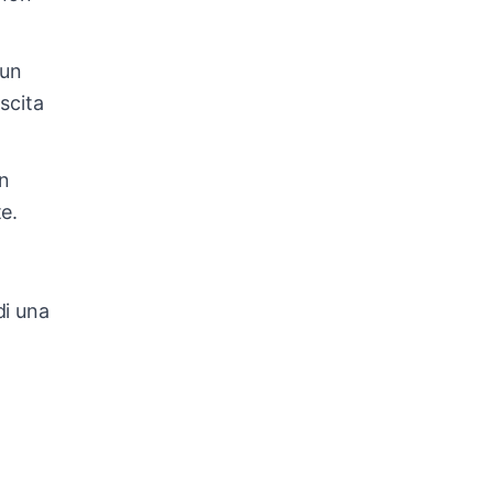
cun
scita
un
e.
di una