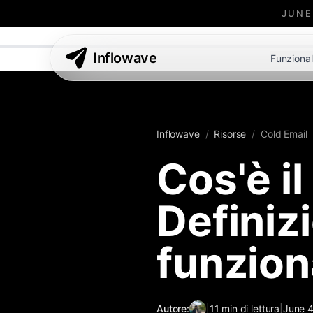
JUNE
Inflowave
Funzional
Inflowave
/
Risorse
/
Cold Email
Cos'è il
Definiz
funzion
Autore:
|
11
min di lettura
|
June 4