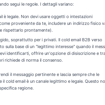
ando segui le regole. I dettagli variano:
il è legale. Non devi usare oggetti o intestazioni
 come proveniente da te, includere un indirizzo fisico v
(e rispettarlo prontamente).
igido, soprattutto per i privati. Il cold email B2B verso
to sulla base di un "legittimo interesse" quando il mes
vi identificarti, offrire un'opzione di disiscrizione e tr
ori richiede di norma il consenso.
ti, rendi il messaggio pertinente e lascia sempre che le
e il cold email è un canale legittimo e legale. Questo n
 specifica regione.