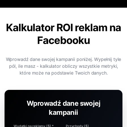
Kalkulator ROI reklam na
Facebooku
Wprowadź dane swojej kampanii poniżej. Wypełnij tyle
pól, ile masz - kalkulator obliczy wszystkie metryki,
które może na podstawie Twoich danych.
Wprowadź dane swojej
kampanii
Wydatki na reklamy ($) *
Przychody ($)