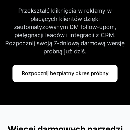
kampanii retargetingowych, które
Przekształć kliknięcia w reklamy w
zazwyczaj mają 2-3x wyższy ROAS niż
płacących klientów dzięki
kampanie zimne, testuj różne strategie
zautomatyzowanym DM follow-upom,
licytacji (najniższy koszt vs. limit kosztów) i
pielęgnacji leadów i integracji z CRM.
nieustannie testuj A/B teksty reklam i
Rozpocznij swoją 7-dniową darmową wersję
kreatywność. Upewnij się również, że Twój
próbną już dziś.
piksel jest prawidłowo skonfigurowany do
śledzenia wszystkich zdarzeń konwersji.
Rozpocznij bezpłatny okres próbny
Więcej darmowych narzędzi