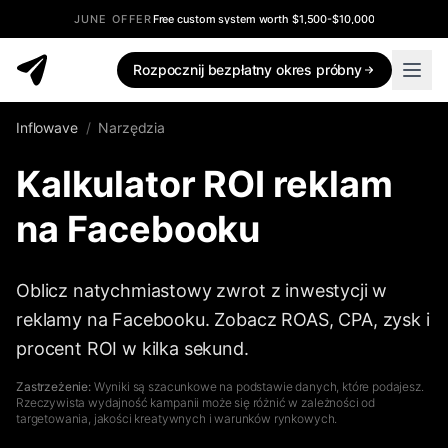
JUNE OFFER
Free custom system worth $1,500-$10,000
Rozpocznij bezpłatny okres próbny
Inflowave
/
Narzędzia
Kalkulator ROI reklam
na Facebooku
Oblicz natychmiastowy zwrot z inwestycji w
reklamy na Facebooku. Zobacz ROAS, CPA, zysk i
procent ROI w kilka sekund.
Zastrzeżenie:
Wyniki są szacunkowe na podstawie danych, które podajesz.
Rzeczywista wydajność kampanii może się różnić w zależności od
targetowania, jakości kreatywnych i warunków rynkowych.