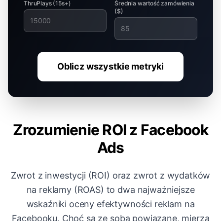
ThruPlays (15s+)
Średnia wartość zamówienia
($)
Oblicz wszystkie metryki
Zrozumienie ROI z Facebook
Ads
Zwrot z inwestycji (ROI) oraz zwrot z wydatków
na reklamy (ROAS) to dwa najważniejsze
wskaźniki oceny efektywności reklam na
Facebooku. Choć są ze sobą powiązane, mierzą