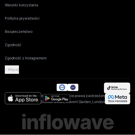
Warunki korzystania
Polityka prywatności
Bezpieczeństwo
Zgodność
Zgodność z Instagramem
Więcej
©
2026
Inflowave.
Wszelkie prawa zastrzeżone.
AIAGS Ltd | 71-75 Shelton Street, Covent Garden, London, WC2H 9JQ
inflowave