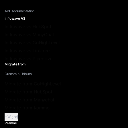
API Documentation
Inflowave VS
Inflowave vs HubSpot
Inflowave vs ManyChat
Inflowave vs GoHighLevel
Inflowave vs Linktree
Inflowave vs Pipedrive
Migrate from
Custom buildouts
Migrate from GoHighLevel
Migrate from HubSpot
Migrate from Manychat
Migrate from Kommo
Więcej
Prawne