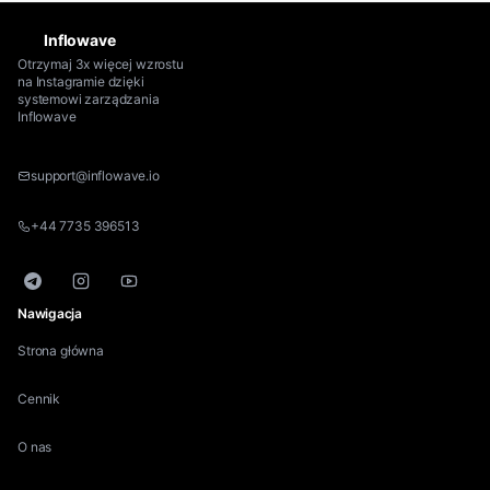
Inflowave
Otrzymaj 3x więcej wzrostu
na Instagramie dzięki
systemowi zarządzania
Inflowave
support@inflowave.io
+44 7735 396513
Telegram
Instagram
YouTube
Nawigacja
Strona główna
Cennik
O nas