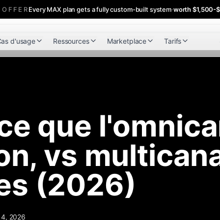
 OFFER
Every MAX plan gets a fully custom-built system
·
worth $1,500-
as d'usage
Ressources
Marketplace
Tarifs
ce que l'omnica
on, vs multicana
es (2026)
 4, 2026