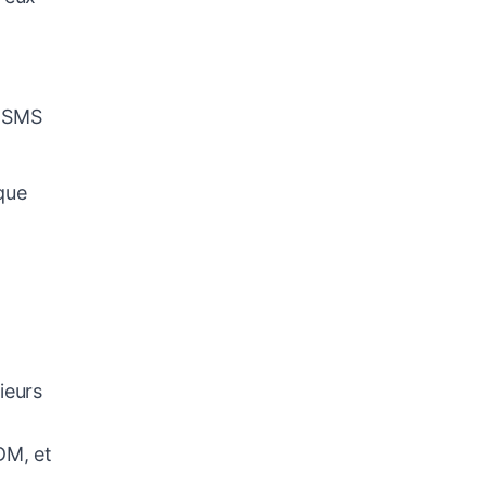
e SMS
que
ieurs
DM, et