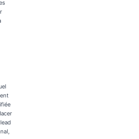
es
r
a
s
uel
ient
ifiée
lacer
 lead
nal,