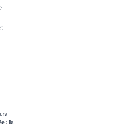
e
et
urs
 : ils