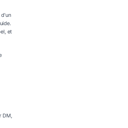
 d'un
uide.
el, et
e
ar DM,