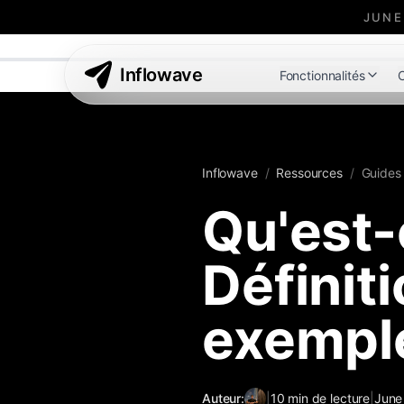
JUNE
Inflowave
Fonctionnalités
C
Inflowave
/
Ressources
/
Guides
Qu'est-
Définiti
exempl
Auteur:
|
10
min de lecture
|
June