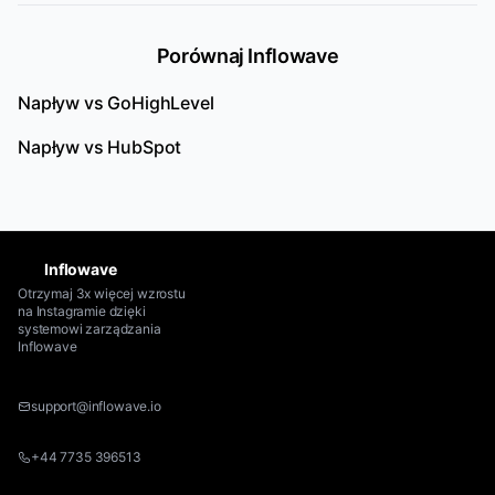
Porównaj Inflowave
Napływ vs
GoHighLevel
Napływ vs
HubSpot
Inflowave
Otrzymaj 3x więcej wzrostu
na Instagramie dzięki
systemowi zarządzania
Inflowave
support@inflowave.io
+44 7735 396513