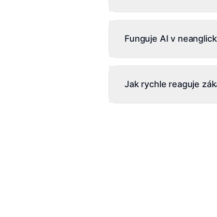
Ano. Granulární RBAC u pl
oprávněními pro jednotliv
Funguje AI v neanglick
Enterprise.
AI zvládá více než 60 jazy
němčině, italštině, polštin
Jak rychle reaguje zá
dashboardu je aktuálně v a
site.
Průměrná doba první odpo
chat v aplikaci + e-mail 
Onboardingový hovor zah