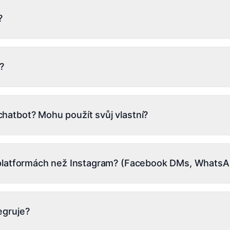
?
ící se provizi za každou pozvanou osobu
?
li čas snahou pochopit, odkud peníze přicházejí, spravovat ví
o potřebujete ke správě všech těchto účtů na jednom místě - 
chatbot? Mohu použít svůj vlastní?
tředit na dosahování výsledků a získávání více prodejů
třídy GPT-4, které jsou laděny pro krátké konverzační odpov
nce v prodejních konverzacích. Také provozujeme menší inte
h platformách než Instagram? (Facebook DMs, WhatsA
 pod 2 sekundy). Můžete přepínat modely pro každého AI ag
 Enterprise.
a Instagram DMs, Facebook Messenger, WhatsApp Business, S
ý inbox, jeden CRM, jeden pracovní tok. TikTok DM je v beta v
egruje?