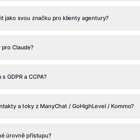
, Calendly, Cal.com, Zoom, Google Calendar, Google Sheets, 
Meta Ads, Google Ads, Shopify, Notion, Airtable, ElevenLabs, 
t jako svou značku pro klienty agentury?
všechno, co nenativně integrujeme. Nativní MCP server, ta
ahrnují white-label: vaši vlastní doménu (např. app.vaseagen
ro podporu, váš účet Stripe Connect pro sběr plateb od klient
 pro Claude?
álu a nikdy nevidí název Inflowave.
+ doručování webhooků při každé události (vytvoření leadu, př
tby atd.). Také publikujeme MCP server na mcp.inflowave.io,
du s GDPR a CCPA?
 může číst a zapisovat přímo do vašeho účtu.
du s GDPR + CCPA. Šifrováno v klidu (AES-256), TLS 1.3 při 
spozici na vyžádání, automatizované koncové body pro práv
ntakty a toky z ManyChat / GoHighLevel / Kommo?
aždého přístupu k datům, povinné 2FA + RBAC pro zaměstnan
edno kliknutí pro ManyChat (toky + kontakty), GoHighLevel (
ady + pipeline), HubSpot (kontakty + společnosti), Airtable (
né úrovně přístupu?
ým pro onboarding provede migraci za vás u plánů Pro a M