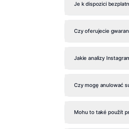
Je k dispozici bezplat
wytycznymi Meta. Przeczy
Instagramem</a>, aby zro
Ano, nabízíme 7denní bezp
Czy oferujecie gwaran
Tak. Oferujemy 30-dniową 
zadowolony w ciągu pierw
Jakie analizy Instagr
bez zadawania pytań.
Inflowave oferuje pełne 
DM, ROI kampanii i rozbic
Czy mogę anulować s
przyniosły najwięcej konw
Oczywiście. Możesz anul
anulowanie. Twój dostęp 
Mohu to také použít p
Ne, ale pokud chcete služ