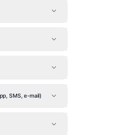
ce VA a kontrolovat, zda
zkrátí to čas potřebný na
ědi, s fallbackem na
rní model pro okamžité
pp, SMS, e-mail)
enta. Vlastní model na
MS, e-mail a hlas
erzi, LinkedIn outbound je