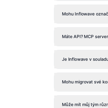
Ihned po vybalení: Stripe
Slack, SendGrid, Twilio, 
Mohu Inflowave označi
Anthropic. Webhooky pro 
řídit váš účet.
Ano. Plány pro agentury z
barvy značky, váš e-mail p
Máte API? MCP server
vašeho brandovaného port
Ano. REST API s API klíči 
rezervace, zpracování pla
Je Inflowave v soula
Claude Desktop / ChatGPT
Ano. Inflowave je v soula
dat v EU + USA, DPA k di
Mohu migrovat své ko
export, auditní záznam k
Ano. Máme importéry na j
+ příležitosti), Kommo (le
Může mít můj tým růz
konverzace z ManyChat. T