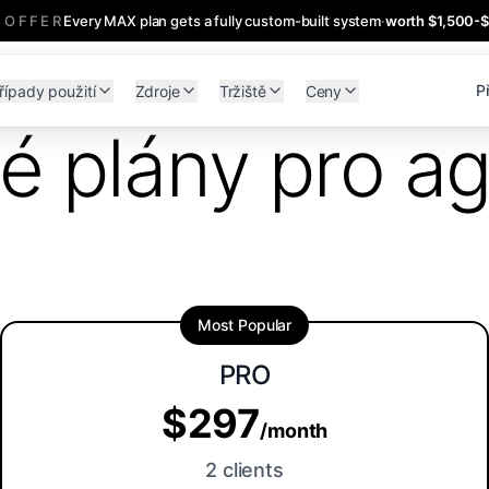
 OFFER
Every MAX plan gets a fully custom-built system
·
worth $1,500-
Př
řípady použití
Zdroje
Tržiště
Ceny
 plány pro a
Most Popular
PRO
$297
/month
2 clients