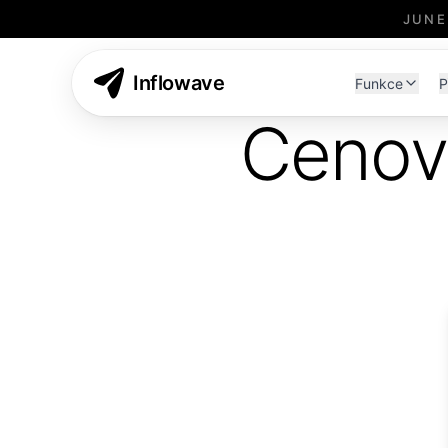
JUNE
Inflowave
Funkce
P
Cenové