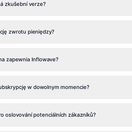
ná zkušební verze?
taj naszą pełną <a href="/instagram-compliance">Politykę 
zumieć zasady i ograniczenia.
latnou zkušební verzi
cję zwrotu pieniędzy?
gwarancję zwrotu pieniędzy na wszystkie płatne plany. Jeśl
szych 30 dni, skontaktuj się z naszym zespołem wsparcia, a
ama zapewnia Inflowave?
analizy Instagrama, w tym wskaźniki zaangażowania, wzrost 
ie na konta. Możesz również śledzić, które wiadomości, komen
ubskrypcję w dowolnym momencie?
ersji na wszystkich zarządzanych kontach.
ować subskrypcję Inflowave w dowolnym momencie w ustawie
trwa do końca bieżącego okresu rozliczeniowego.
ro oslovování potenciálních zákazníků?
by pro růst, kontaktujte nás přes support@inflowave.io a náš