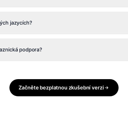
ánů Pro a Max, Vlastník, Admin, Manažer, Operátor, VA, Klient
é funkce a sub-účty. Auditní záznam ukazuje, kdo co udělal
ých jazycích?
ků s rodilou úrovní plynulosti v angličtině, španělštině, portug
ě, holandštině, arabštině, hindštině, indonéštině a tagalogštin
kaznická podpora?
ngličtině s 14 dalšími lokalizacemi (FR, ES, DE, IT, PL atd.), 
vědi pod 8 minut během pracovních hodin v EU + USA, pod 
support@inflowave.io + dedikovaný Slack Connect pro Max + E
rnutý v každém ročním plánu.
Začněte bezplatnou zkušební verzi