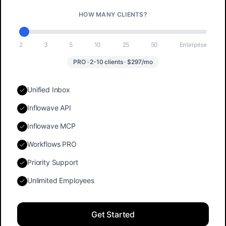
HOW MANY CLIENTS?
2
3
5
10
25
50
Enterprise
PRO · 2-10 clients · $297/mo
Unified Inbox
Inflowave API
Inflowave MCP
Workflows PRO
Priority Support
Unlimited Employees
Get Started