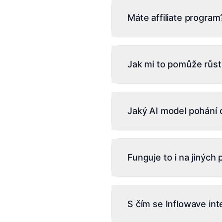
potenciální strategie
Máte affiliate program
Ano, nabízíme 30% opakuj
Jak mi to pomůže růst
Místo toho, abyste ztráce
plní své KPI. Máte vše, c
Jaký AI model pohání 
vše, abyste se mohli sous
Inflowave používá modely 
Anthropic Claude pro nua
Funguje to i na jinýc
první dotyky DM (odpověď
míru je k dispozici v plánu
Ano. Inflowave funguje n
(Twilio). Jeden sjednocen
S čím se Inflowave int
omezen vaším plánem.