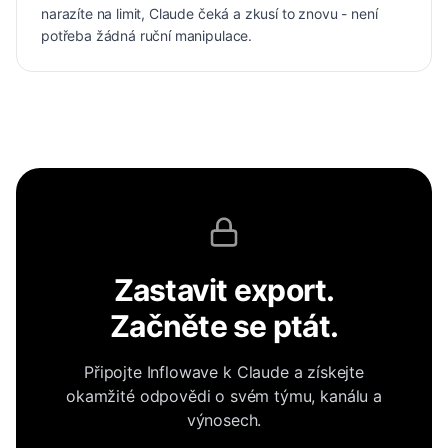
narazíte na limit, Claude čeká a zkusí to znovu - není
potřeba žádná ruční manipulace.
Zastavit export.
Začněte se ptát.
Připojte Inflowave k Claude a získejte
okamžité odpovědi o svém týmu, kanálu a
výnosech.