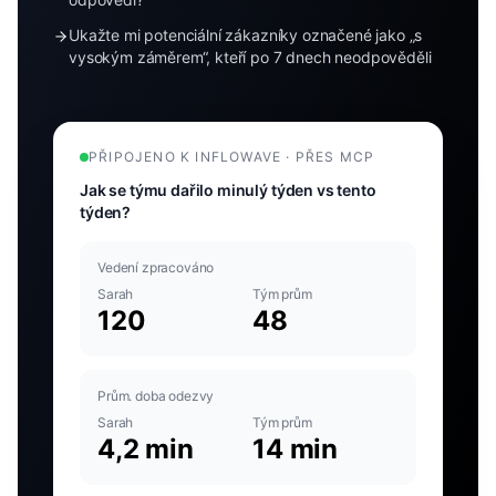
Ukažte mi potenciální zákazníky označené jako „s
vysokým záměrem“, kteří po 7 dnech neodpověděli
PŘIPOJENO K INFLOWAVE · PŘES MCP
Jak se týmu dařilo minulý týden vs tento
týden?
Vedení zpracováno
Sarah
Tým prům
120
48
Prům. doba odezvy
Sarah
Tým prům
4,2 min
14 min