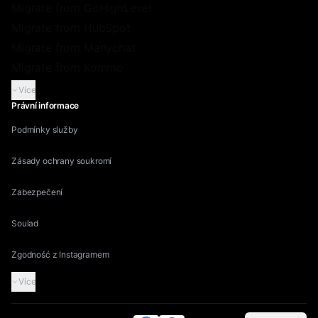
Migrate from GoHighLevel
Migrate from HubSpot
Migrate from Manychat
Migrate from Kommo
Více
Právní informace
Podmínky služby
Zásady ochrany soukromí
Zabezpečení
Soulad
Zgodność z Instagramem
Více