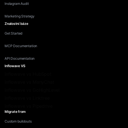
Instagram Audit
Marketing Strategy
Znalostní báze
Get Started
MCP Documentation
API Documentation
Inflowave VS
Inflowave vs HubSpot
Inflowave vs ManyChat
Inflowave vs GoHighLevel
Inflowave vs Linktree
Inflowave vs Pipedrive
Migrate from
Custom buildouts