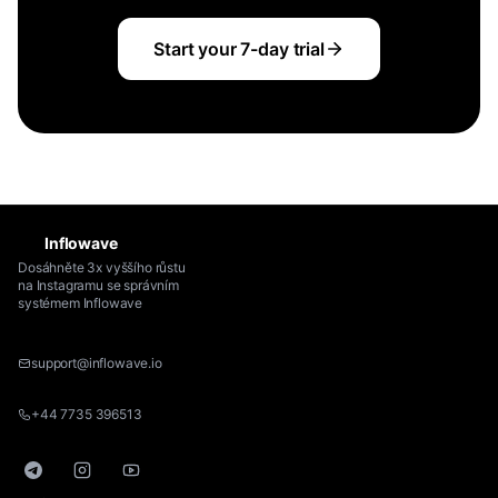
Start your 7-day trial
Inflowave
Dosáhněte 3x vyššího růstu
na Instagramu se správním
systémem Inflowave
support@inflowave.io
+44 7735 396513
Telegram
Instagram
YouTube