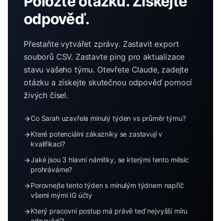
Položte otázku. Získejte
odpověď.
Přestaňte vytvářet zprávy. Zastavit export
souborů CSV. Zastavte ping pro aktualizace
stavu vašeho týmu. Otevřete Claude, zadejte
otázku a získejte skutečnou odpověď pomocí
živých čísel.
Co Sarah uzavřela minulý týden vs průměr týmu?
Které potenciální zákazníky se zastavují v
kvalifikaci?
Jaké jsou 3 hlavní námitky, se kterými tento měsíc
prohráváme?
Porovnejte tento týden s minulým týdnem napříč
všemi mými IG účty
Který pracovní postup má právě teď nejvyšší míru
odpovědí?