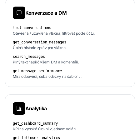
Konverzace a DM
list_conversations
Otevřená / uzavřená vlákna, filtrovat podle účtu.
get_conversation_messages
Úplná historie zpráv pro vlákno.
search_messages
Plný text napříč všemi DM a komentáři.
get_message_performance
Míra odpovědí, doba odezvy na šablonu.
Analytika
get_dashboard_summary
KPI na vysoké úrovni v jednom volání.
get_follower_analytics