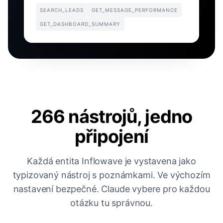
SEARCH_LEADS
GET_MESSAGE_PERFORMANCE
GET_DASHBOARD_SUMMARY
266 nástrojů, jedno
připojení
Každá entita Inflowave je vystavena jako
typizovaný nástroj s poznámkami. Ve výchozím
nastavení bezpečné. Claude vybere pro každou
otázku tu správnou.