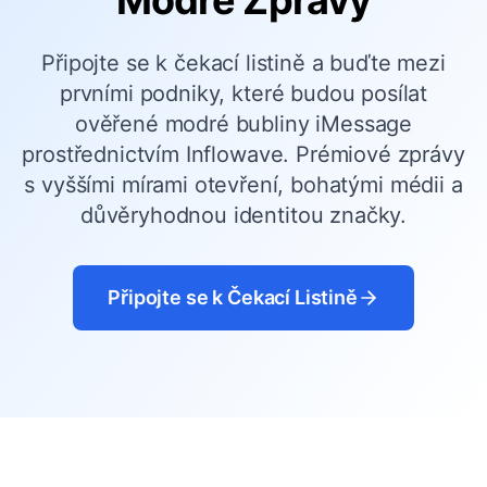
Modré Zprávy
Připojte se k čekací listině a buďte mezi
prvními podniky, které budou posílat
ověřené modré bubliny iMessage
prostřednictvím Inflowave. Prémiové zprávy
s vyššími mírami otevření, bohatými médii a
důvěryhodnou identitou značky.
Připojte se k Čekací Listině