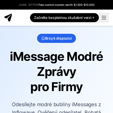
JUNE OFFER
Free custom system worth $1,500-$10,000
Začněte bezplatnou zkušební verzi
Brzy k dispozici
iMessage Modré
Zprávy
pro Firmy
Odesílejte modré bubliny iMessages z
Inflowave. Ověřený odesílatel. Bohatá