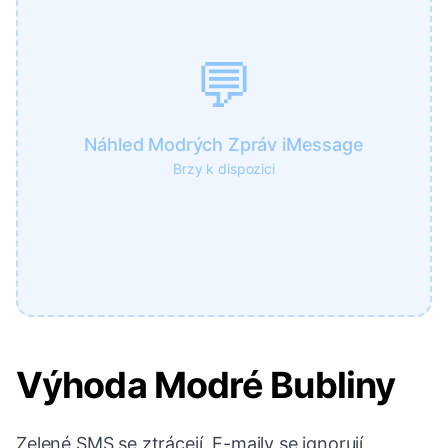
💬
Náhled Modrých Zpráv iMessage
Brzy k dispozici
Výhoda Modré Bubliny
Zelené SMS se ztrácejí. E-maily se ignorují.