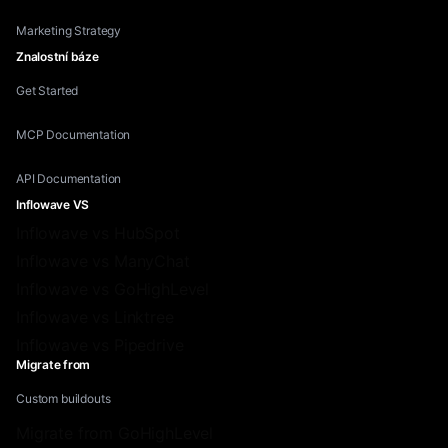
Marketing Strategy
Znalostní báze
Get Started
MCP Documentation
API Documentation
Inflowave VS
Inflowave vs HubSpot
Inflowave vs ManyChat
Inflowave vs GoHighLevel
Inflowave vs Linktree
Inflowave vs Pipedrive
Migrate from
Custom buildouts
Migrate from GoHighLevel