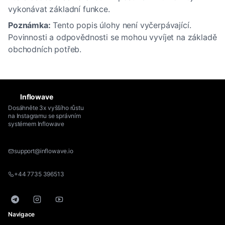
vykonávat základní funkce.
Poznámka:
Tento popis úlohy není vyčerpávající.
Povinnosti a odpovědnosti se mohou vyvíjet na základě
obchodních potřeb.
Inflowave
Dosáhněte 3x vyššího růstu
na Instagramu se správním
systémem Inflowave
support@inflowave.io
+44 7735 396513
Telegram
Instagram
YouTube
Navigace