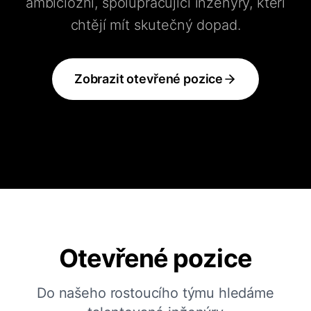
ambiciózní, spolupracující inženýry, kteří
chtějí mít skutečný dopad.
Zobrazit otevřené pozice
Otevřené pozice
Do našeho rostoucího týmu hledáme