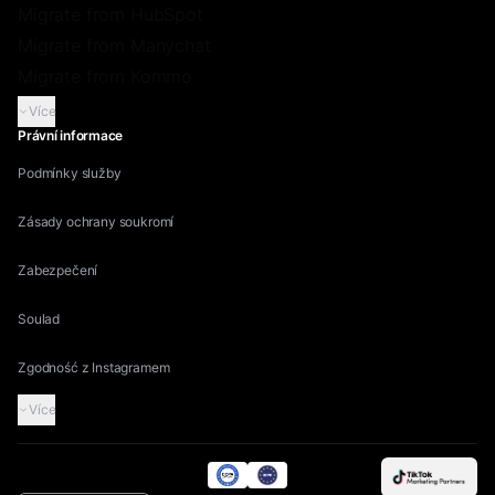
Migrate from HubSpot
Migrate from Manychat
Migrate from Kommo
Více
Právní informace
Podmínky služby
Zásady ochrany soukromí
Zabezpečení
Soulad
Zgodność z Instagramem
Více