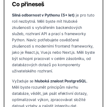
Co přineseš
Silná odbornost v Pythonu (5+ let)
je pro tuto
roli nezbytná. Měli byste mít hluboké
zkušenosti s vytvářením backendových
služeb, rozhraní API a prací s frameworky
Python. Navíc potřebujete osvědčené
zkušenosti s moderními frontend frameworky,
jako je React.js, Vue.js nebo Next.js. Měli byste
být schopni pracovat v celém zásobníku, od
databázových dotazů po komponenty
uživatelského rozhraní.
Vyžaduje se
hluboká znalost PostgreSQL
.
Měli byste rozumět principům návrhu
databáze, vědět, jak psát efektivní dotazy,
optimalizovat výkon, zpracovávat složité
datové vztahy a zajistit integritu dat.