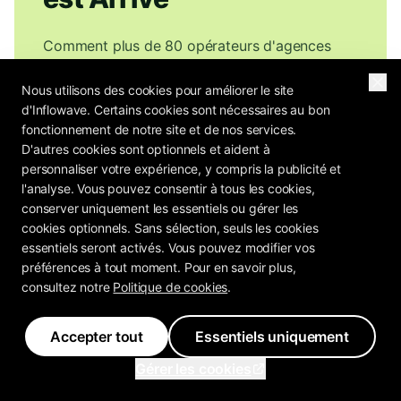
Comment plus de 80 opérateurs d'agences
évaluent-ils leurs propres prix, leur fidélisation
Nous utilisons des cookies pour améliorer le site
et leur marge ? Le Playbook de Rentabilité des
d'Inflowave. Certains cookies sont nécessaires au bon
Agences contient les références.
fonctionnement de notre site et de nos services.
D'autres cookies sont optionnels et aident à
personnaliser votre expérience, y compris la publicité et
l'analyse. Vous pouvez consentir à tous les cookies,
conserver uniquement les essentiels ou gérer les
Obtenez le Rapport Gratuit
cookies optionnels. Sans sélection, seuls les cookies
essentiels seront activés. Vous pouvez modifier vos
Envoyez-moi le Playbook de Rentabilité des Agences ainsi
préférences à tout moment. Pour en savoir plus,
que les notes hebdomadaires d'opérateurs d'agences
consultez notre
Politique de cookies
.
d'Inflowave : analyses de prix, stratégies de fidélisation,
calculs de marge réels. Désabonnez-vous à tout moment.
Vous pouvez vous désabonner en un clic.
Politique de Confidentialité
Accepter tout
Essentiels uniquement
Gérer les cookies