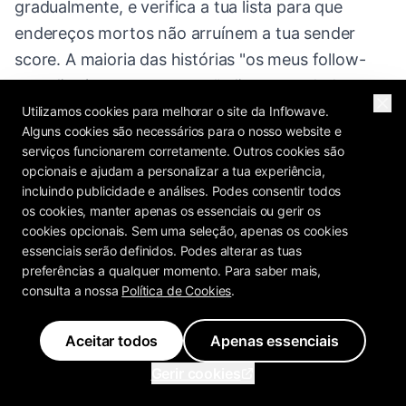
gradualmente, e verifica a tua lista para que
endereços mortos não arruínem a tua sender
score. A maioria das histórias "os meus follow-
ups não tiveram respostas" são, na verdade,
histórias de pasta de spam.
Utilizamos cookies para melhorar o site da Inflowave.
Alguns cookies são necessários para o nosso website e
serviços funcionarem corretamente. Outros cookies são
opcionais e ajudam a personalizar a tua experiência,
incluindo publicidade e análises. Podes consentir todos
FAQ
os cookies, manter apenas os essenciais ou gerir os
cookies opcionais. Sem uma seleção, apenas os cookies
essenciais serão definidos. Podes alterar as tuas
O que deves dizer num follow-up de
preferências a qualquer momento. Para saber mais,
consulta a nossa
Política de Cookies
.
cold email?
Aceitar todos
Apenas essenciais
Diz algo novo. Cada follow-up deve acrescentar
uma prova fresca, levantar uma dor diferente,
Gerir cookies
oferecer um pedaço de valor genuíno, ou