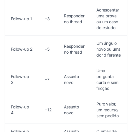
Acrescentar
Responder
uma prova
Follow-up 1
+3
no thread
ou um caso
de estudo
Um ângulo
Responder
Follow-up 2
+5
novo ou uma
no thread
dor diferente
Uma
Follow-up
Assunto
pergunta
+7
3
novo
curta e sem
fricção
Puro valor,
Follow-up
Assunto
+12
um recurso,
4
novo
sem pedido
Follow-up
Assunto
O email de