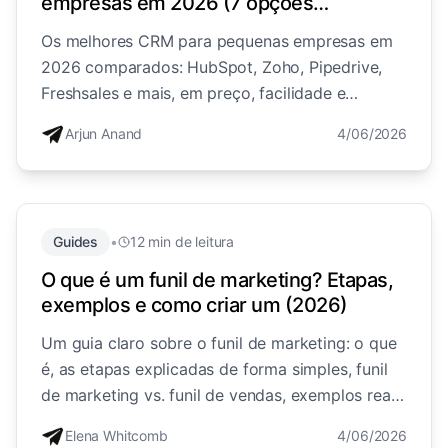
empresas em 2026 (7 opções
comparadas)
Os melhores CRM para pequenas empresas em
2026 comparados: HubSpot, Zoho, Pipedrive,
Freshsales e mais, em preço, facilidade e
adequação, além da escolha certa se os seus
Arjun Anand
4/06/2026
leads chegam pelas DM do Instagram.
Guides
•
12 min de leitura
O que é um funil de marketing? Etapas,
exemplos e como criar um (2026)
Um guia claro sobre o funil de marketing: o que
é, as etapas explicadas de forma simples, funil
de marketing vs. funil de vendas, exemplos reais
e como construir um que transforme estranhos
Elena Whitcomb
4/06/2026
em clientes.