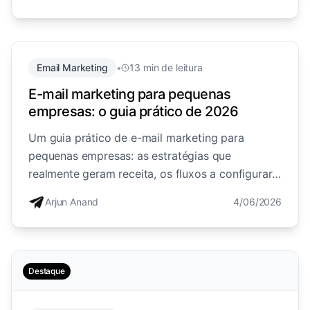
funil do lead à chamada agendada e o
retargeting.
Email Marketing
•
13 min de leitura
E-mail marketing para pequenas
empresas: o guia prático de 2026
Um guia prático de e-mail marketing para
pequenas empresas: as estratégias que
realmente geram receita, os fluxos a configurar
primeiro, a construção de lista, as regras que
Arjun Anand
4/06/2026
vale a pena conhecer (80/20, 70-20-10) e os
erros comuns.
Destaque