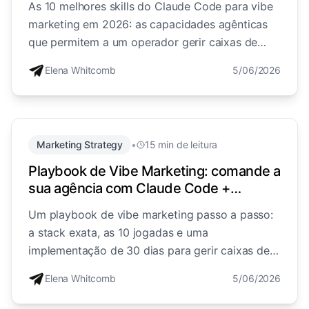
As 10 melhores skills do Claude Code para vibe
marketing em 2026: as capacidades agênticas
que permitem a um operador gerir caixas de
entrada, prospeção, criativos, workflows e
Elena Whitcomb
5/06/2026
relatórios de cada cliente apenas conversando
com uma IA.
Marketing Strategy
•
15 min de leitura
Playbook de Vibe Marketing: comande a
sua agência com Claude Code +
Inflowave (2026)
Um playbook de vibe marketing passo a passo:
a stack exata, as 10 jogadas e uma
implementação de 30 dias para gerir caixas de
entrada, prospeção, criativos de anúncios e
Elena Whitcomb
5/06/2026
relatórios de cada cliente com Claude Code +
Inflowave.