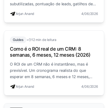
subutilizadas, pontuação de leads, gatilhos de
fluxo de trabalho, objetos personalizados,
Arjun Anand
4/06/2026
atribuição, que silenciosamente geram mais
receita quando você realmente as ativa.
Guides
•
12 min de leitura
Como é o ROI real de um CRM: 8
semanas, 6 meses, 12 meses (2026)
O ROI de um CRM não é instantâneo, mas é
previsível. Um cronograma realista do que
esperar em 8 semanas, 6 meses e 12 meses,
ancorado em referências reais do setor, além de
Arjun Anand
4/06/2026
como medir o seu.