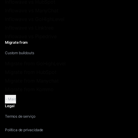
Inflowave vs HubSpot
Inflowave vs ManyChat
Inflowave vs GoHighLevel
Inflowave vs Linktree
Inflowave vs Pipedrive
Migrate from
Custom buildouts
Migrate from GoHighLevel
Migrate from HubSpot
Migrate from Manychat
Migrate from Kommo
Mais
Legal
Termos de serviço
Política de privacidade