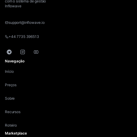
com o sistema de gestão
Inflowave
support@inflowave.io
+44 7735 396513
Telegram
Instagram
YouTube
Navegação
Início
Preços
Sobre
Recursos
Roteiro
Marketplace