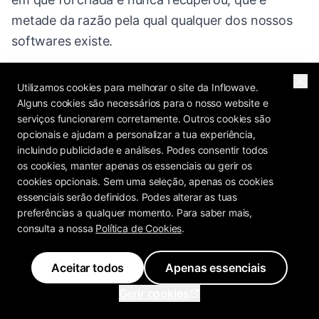
metade da razão pela qual qualquer dos nossos
softwares existe.
Utilizamos cookies para melhorar o site da Inflowave.
Alguns cookies são necessários para o nosso website e
Do CSV ao pipeline a
serviços funcionarem corretamente. Outros cookies são
funcionar
opcionais e ajudam a personalizar a tua experiência,
incluindo publicidade e análises. Podes consentir todos
os cookies, manter apenas os essenciais ou gerir os
A exportação é uma folha de cálculo; o dinheiro
cookies opcionais. Sem uma seleção, apenas os cookies
está no que acontece a seguir. Setup mínimo
essenciais serão definidos. Podes alterar as tuas
preferências a qualquer momento. Para saber mais,
viável:
consulta a nossa
Política de Cookies
.
Importe para qualquer CRM que use.
Aceitar todos
Apenas essenciais
Mantenha as colunas de avaliação, contagem
Gerir cookies
de reviews e site como campos personalizados,
elas conduzem a segmentação mais tarde. (No