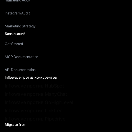
Marketing Audit
Instagram Audit
Marketing Strategy
База знаний
Get Started
MCP Documentation
API Documentation
Inflowave против конкурентов
Inflowave против HubSpot
Inflowave против ManyChat
Inflowave против GoHighLevel
Inflowave против Linktree
Inflowave против Pipedrive
Migrate from