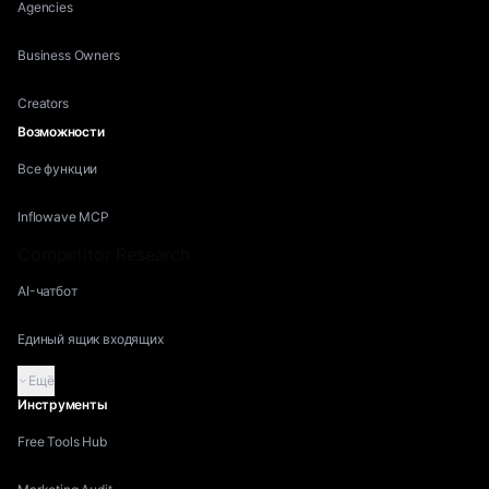
Agencies
Business Owners
Creators
Возможности
Все функции
Inflowave MCP
Competitor Research
AI-чатбот
Единый ящик входящих
Ещё
Инструменты
Free Tools Hub