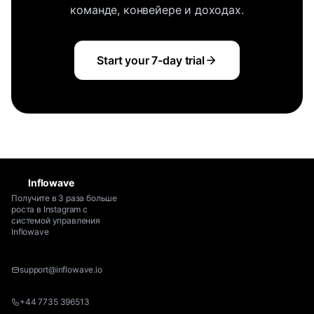
команде, конвейере и доходах.
Start your 7-day trial
Inflowave
Получите в 3 раза больше
роста в Instagram с
системой управления
Inflowave
support@inflowave.io
+44 7735 396513