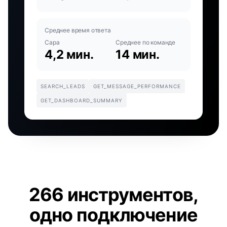
Среднее время ответа
Сара
Среднее по команде
4,2 мин.
14 мин.
SEARCH_LEADS
GET_MESSAGE_PERFORMANCE
GET_DASHBOARD_SUMMARY
266 инструментов,
одно подключение