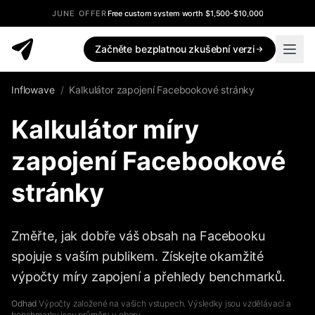
JUNE OFFER
Free custom system worth $1,500-$10,000
Začněte bezplatnou zkušební verzi
Inflowave
/
Kalkulátor zapojení Facebookové stránky
Kalkulátor míry
zapojení Facebookové
stránky
Změřte, jak dobře váš obsah na Facebooku
spojuje s vaším publikem. Získejte okamžité
výpočty míry zapojení a přehledy benchmarků.
Odhad
Výpočty založené na vašich vstupech. Výsledky jsou vzdělávací a
benchmarky jsou průměry v oboru.