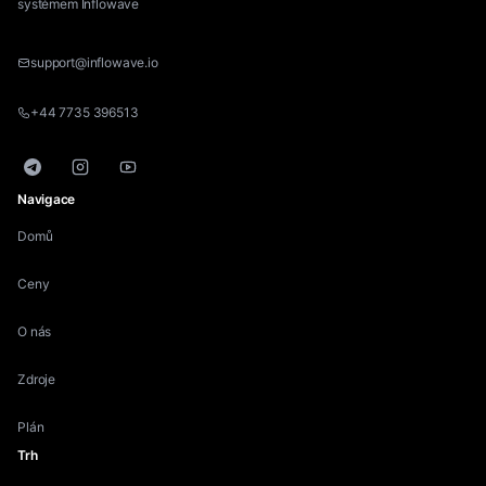
systémem Inflowave
support@inflowave.io
+44 7735 396513
Telegram
Instagram
YouTube
Navigace
Domů
Ceny
O nás
Zdroje
Plán
Trh