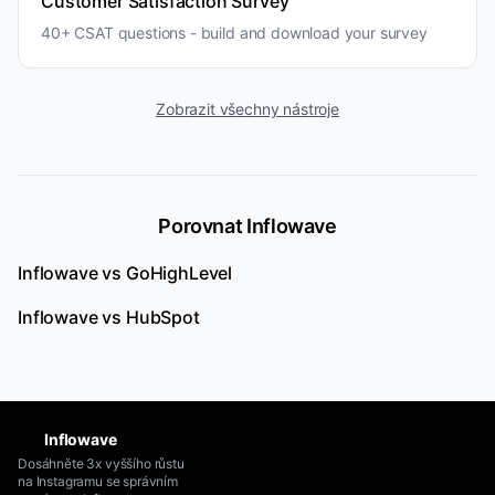
Customer Satisfaction Survey
40+ CSAT questions - build and download your survey
Zobrazit všechny nástroje
Porovnat Inflowave
Inflowave vs
GoHighLevel
Inflowave vs
HubSpot
Inflowave
Dosáhněte 3x vyššího růstu
na Instagramu se správním