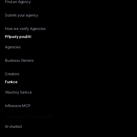
Find an Agency
Submit your agency
How we verify Agencies
Případy použití
Agencies
Business Owners
Creators
Funkce
Všechny funkce
Inflowave MCP
Competitor Research
AI chatbot