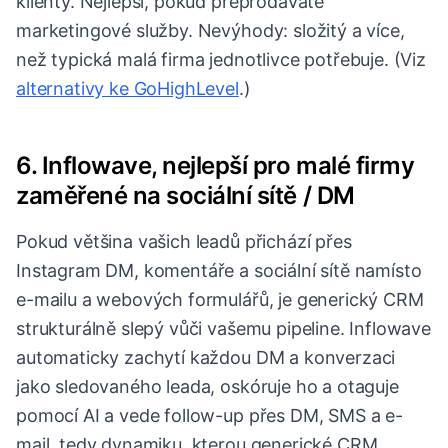
klienty. Nejlepší, pokud přeprodáváte
marketingové služby. Nevýhody: složitý a více,
než typická malá firma jednotlivce potřebuje. (Viz
alternativy ke GoHighLevel
.)
6. Inflowave, nejlepší pro malé firmy
zaměřené na sociální sítě / DM
Pokud většina vašich leadů přichází přes
Instagram DM, komentáře a sociální sítě namísto
e-mailu a webových formulářů, je generický CRM
strukturálně slepý vůči vašemu pipeline. Inflowave
automaticky zachytí každou DM a konverzaci
jako sledovaného leada, oskóruje ho a otaguje
pomocí AI a vede follow-up přes DM, SMS a e-
mail, tedy dynamiku, kterou generické CRM