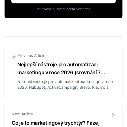
Inflowave automatizační platforma
Previous Article
Nejlepší nástroje pro automatizaci
marketingu v roce 2026 (srovnání 7
platforem)
Nejlepší nástroje pro automatizaci marketingu v roce
2026, HubSpot, ActiveCampaign, Brevo, Klaviyo a
další, srovnané podle ceny, kanálů a vhodnosti, plus
vícekanálová volba pro firmy zaměřené na DM.
Next Article
Co je to marketingový trychtýř? Fáze,