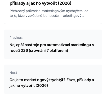
příklady a jak ho vytvořit (2026)
Přehledný průvodce marketingovým trychtýřem: co
to je, fáze vysvětlené jednoduše, marketingový
trychtýř vs. prodejní trychtýř, reálné příklady a jak
vytvořit takový, který promění cizí lidi v zákazníky.
Previous
Nejlepší nástroje pro automatizaci marketingu v
roce 2026 (srovnání 7 platforem)
Next
Co je to marketingový trychtýř? Fáze, příklady a
jak ho vytvořit (2026)