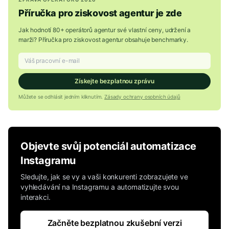
Příručka pro ziskovost agentur je zde
Jak hodnotí 80+ operátorů agentur své vlastní ceny, udržení a
marži? Příručka pro ziskovost agentur obsahuje benchmarky.
Získejte bezplatnou zprávu
Můžete se odhlásit jedním kliknutím.
Zásady ochrany osobních údajů
Objevte svůj potenciál automatizace
Instagramu
Sledujte, jak se vy a vaši konkurenti zobrazujete ve
vyhledávání na Instagramu a automatizujte svou
interakci.
Začněte bezplatnou zkušební verzi