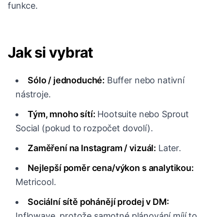
funkce.
Jak si vybrat
Sólo / jednoduché:
Buffer nebo nativní
nástroje.
Tým, mnoho sítí:
Hootsuite nebo Sprout
Social (pokud to rozpočet dovolí).
Zaměření na Instagram / vizuál:
Later.
Nejlepší poměr cena/výkon s analytikou:
Metricool.
Sociální sítě pohánějí prodej v DM:
Inflowave, protože samotné plánování míjí to,