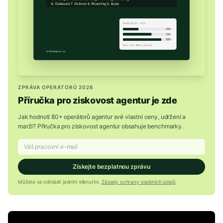
ZPRÁVA OPERÁTORŮ 2026
Příručka pro ziskovost agentur je zde
Jak hodnotí 80+ operátorů agentur své vlastní ceny, udržení a
marži? Příručka pro ziskovost agentur obsahuje benchmarky.
Získejte bezplatnou zprávu
Můžete se odhlásit jedním kliknutím.
Zásady ochrany osobních údajů