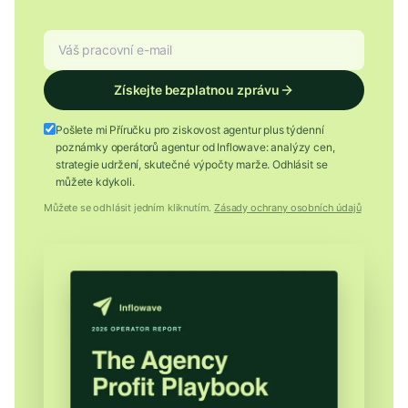
Získejte bezplatnou zprávu
Pošlete mi Příručku pro ziskovost agentur plus týdenní
poznámky operátorů agentur od Inflowave: analýzy cen,
strategie udržení, skutečné výpočty marže. Odhlásit se
můžete kdykoli.
Můžete se odhlásit jedním kliknutím.
Zásady ochrany osobních údajů