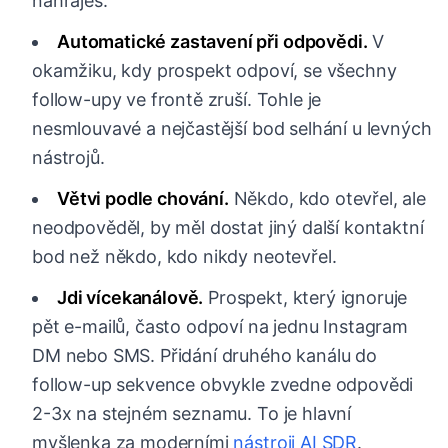
nahraješ.
Automatické zastavení při odpovědi.
V
okamžiku, kdy prospekt odpoví, se všechny
follow-upy ve frontě zruší. Tohle je
nesmlouvavé a nejčastější bod selhání u levných
nástrojů.
Větvi podle chování.
Někdo, kdo otevřel, ale
neodpověděl, by měl dostat jiný další kontaktní
bod než někdo, kdo nikdy neotevřel.
Jdi vícekanálově.
Prospekt, který ignoruje
pět e-mailů, často odpoví na jednu Instagram
DM nebo SMS. Přidání druhého kanálu do
follow-up sekvence obvykle zvedne odpovědi
2-3x na stejném seznamu. To je hlavní
myšlenka za moderními
nástroji AI SDR
.