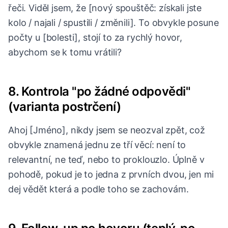
řeči. Viděl jsem, že [nový spouštěč: získali jste
kolo / najali / spustili / změnili]. To obvykle posune
počty u [bolesti], stojí to za rychlý hovor,
abychom se k tomu vrátili?
8. Kontrola "po žádné odpovědi"
(varianta postrčení)
Ahoj [Jméno], nikdy jsem se neozval zpět, což
obvykle znamená jednu ze tří věcí: není to
relevantní, ne teď, nebo to proklouzlo. Úplně v
pohodě, pokud je to jedna z prvních dvou, jen mi
dej vědět která a podle toho se zachovám.