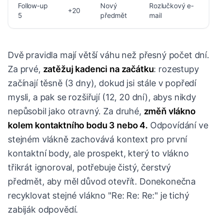
Follow-up
Nový
Rozlučkový e-
+20
5
předmět
mail
Dvě pravidla mají větší váhu než přesný počet dní.
Za prvé,
zatěžuj kadenci na začátku
: rozestupy
začínají těsně (3 dny), dokud jsi stále v popředí
mysli, a pak se rozšiřují (12, 20 dní), abys nikdy
nepůsobil jako otravný. Za druhé,
změň vlákno
kolem kontaktního bodu 3 nebo 4.
Odpovídání ve
stejném vlákně zachovává kontext pro první
kontaktní body, ale prospekt, který to vlákno
třikrát ignoroval, potřebuje čistý, čerstvý
předmět, aby měl důvod otevřít. Donekonečna
recyklovat stejné vlákno "Re: Re: Re:" je tichý
zabiják odpovědí.