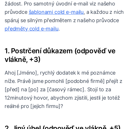
žádost. Pro samotný úvodní e-mail viz našeho
průvodce
šablonami cold e-mailu
, a každou z nich
spáruj se silným předmětem z našeho průvodce
předměty cold e-mailu
.
1. Postrčení důkazem (odpověď ve
vlákně, +3)
Ahoj [Jméno], rychlý dodatek k mé poznámce
níže. Právě jsme pomohli [podobné firmě] přejít z
[před] na [po] za [časový rámec]. Stojí to za
12minutový hovor, abychom zjistili, jestli je totéž
reálné pro [jejich firmu]?
2. Jiný úhel (odpověď ve vlákně, +5)