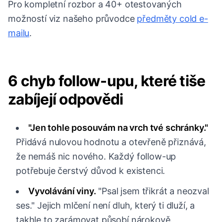
Pro kompletní rozbor a 40+ otestovaných
možností viz našeho průvodce
předměty cold e-
mailu
.
6 chyb follow-upu, které tiše
zabíjejí odpovědi
"Jen tohle posouvám na vrch tvé schránky."
Přidává nulovou hodnotu a otevřeně přiznává,
že nemáš nic nového. Každý follow-up
potřebuje čerstvý důvod k existenci.
Vyvolávání viny.
"Psal jsem třikrát a neozval
ses." Jejich mlčení není dluh, který ti dluží, a
takhle to zarámovat působí nárokově.