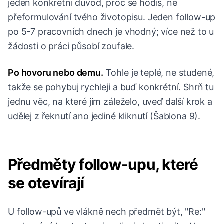
jeden konkrétní důvod, proč se hodíš, ne
přeformulování tvého životopisu. Jeden follow-up
po 5-7 pracovních dnech je vhodný; více než to u
žádosti o práci působí zoufale.
Po hovoru nebo demu.
Tohle je teplé, ne studené,
takže se pohybuj rychleji a buď konkrétní. Shrň tu
jednu věc, na které jim záleželo, uveď další krok a
udělej z řeknutí ano jediné kliknutí (Šablona 9).
Předměty follow-upu, které
se otevírají
U follow-upů ve vlákně nech předmět být, "Re:"