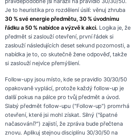
pravděpodobně jsi narazil na pravidlo 30/30/50.
Je to heuristika pro rozdělení úsilí: věnuj zhruba
30 % své energie předmětu, 30 % úvodnímu
řádku a 50 % nabídce a výzvě k akci.
Logika je, že
předmět si zaslouží otevření, první řádek si
zaslouží následujících deset sekund pozornosti, a
nabídka je to, co skutečně žene odpověď, takže
si zaslouží nejvíce přemýšlení.
Follow-upy jsou místo, kde se pravidlo 30/30/50
opakovaně vyplácí, protože každý follow-up je
další pokus na pálce pro tvůj předmět a úvod.
Slabý předmět follow-upu ("Follow-up") promrhá
otevření, které jsi mohl získat. Silný ("špatné
načasování?") zajistí, že zpráva bude přečtena
znovu. Aplikuj stejnou disciplínu 30/30/50 na