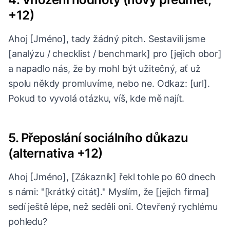
+12)
Ahoj [Jméno], tady žádný pitch. Sestavili jsme
[analýzu / checklist / benchmark] pro [jejich obor]
a napadlo nás, že by mohl být užitečný, ať už
spolu někdy promluvíme, nebo ne. Odkaz: [url].
Pokud to vyvolá otázku, víš, kde mě najít.
5. Přeposlání sociálního důkazu
(alternativa +12)
Ahoj [Jméno], [Zákazník] řekl tohle po 60 dnech
s námi: "[krátký citát]." Myslím, že [jejich firma]
sedí ještě lépe, než seděli oni. Otevřený rychlému
pohledu?