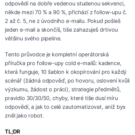
odpovědí na dobře vedenou studenou sekvenci,
někde mezi 70 % a 90 %, přichází z follow-upu č.
2 až č. 5, ne z úvodního e-mailu. Pokud pošleš
jeden e-mail a skončíš, tiše zahazuješ drtivou
většinu svého pipeline.
Tento průvodce je kompletní operátorská
příručka pro follow-upy cold e-mailů: kadence,
která funguje, 10 šablon k okopírování pro každý
scénář (žádná odpověď, po hovoru, oslovení kvůli
výzkumu, žádost o práci), strategie předmětů,
pravidlo 30/30/50, chyby, které tiše dusí míru
odpovědí, a jak to celé zautomatizovat, aniž bys
zněl jako robot.
TL;DR