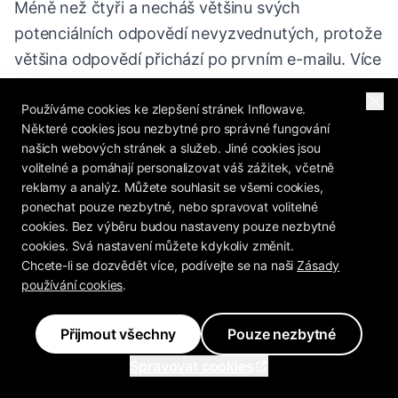
Méně než čtyři a necháš většinu svých
potenciálních odpovědí nevyzvednutých, protože
většina odpovědí přichází po prvním e-mailu. Více
než šest bez skutečně nového úhlu a míra
Používáme cookies ke zlepšení stránek Inflowave.
odpovědí klesá, zatímco stížnosti na spam
Některé cookies jsou nezbytné pro správné fungování
stoupají. Kvalita každého kontaktního bodu váží
našich webových stránek a služeb. Jiné cookies jsou
víc než hrubé množství.
volitelné a pomáhají personalizovat váš zážitek, včetně
reklamy a analýz. Můžete souhlasit se všemi cookies,
ponechat pouze nezbytné, nebo spravovat volitelné
Jak dlouho bys měl čekat mezi
cookies. Bez výběru budou nastaveny pouze nezbytné
cookies. Svá nastavení můžete kdykoliv změnit.
follow-upy?
Chcete-li se dozvědět více, podívejte se na naši
Zásady
používání cookies
.
Začni těsně a řiď: zhruba 3 dny, pak 5, pak 7, pak
12, pak 20. Zatížení začátku tě drží v popředí
Přijmout všechny
Pouze nezbytné
mysli, dokud je počáteční zájem ještě teplý, a
Spravovat cookies
rozšiřující se rozestupy ti brání působit jako