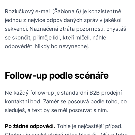
Rozlučkový e-mail (Šablona 6) je konzistentně
jednou z nejvíce odpovídaných zpráv v jakékoli
sekvenci. Naznačená ztráta pozornosti, chystáš
se skončit, přiměje lidi, kteří mlčeli, náhle
odpovědět. Nikdy ho nevynechej.
Follow-up podle scénáře
Ne každý follow-up je standardní B2B prodejní
kontaktní bod. Záměr se posouvá podle toho, co
sleduješ, a text by se měl posouvat s ním.
Po žádné odpovědi.
Tohle je nejčastější případ.
Chybou je poslat stejný pitch hlasitěji. Místo toho