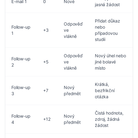
E-mail 1
0
Nové
jasná žádost
Přidat důkaz
Odpověď
Follow-up
nebo
+3
ve
1
případovou
vlákně
studii
Odpověď
Nový úhel nebo
Follow-up
+5
ve
jiné bolavé
2
vlákně
místo
Krátká,
Follow-up
Nový
+7
bezfrikční
3
předmět
otázka
Čistá hodnota,
Follow-up
Nový
+12
zdroj, žádná
4
předmět
žádost