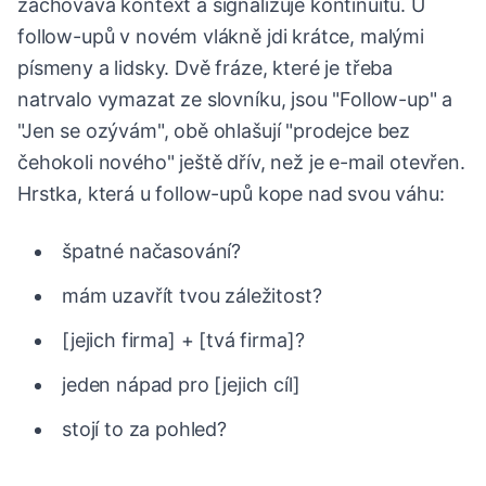
zachovává kontext a signalizuje kontinuitu. U
follow-upů v novém vlákně jdi krátce, malými
písmeny a lidsky. Dvě fráze, které je třeba
natrvalo vymazat ze slovníku, jsou "Follow-up" a
"Jen se ozývám", obě ohlašují "prodejce bez
čehokoli nového" ještě dřív, než je e-mail otevřen.
Hrstka, která u follow-upů kope nad svou váhu:
špatné načasování?
mám uzavřít tvou záležitost?
[jejich firma] + [tvá firma]?
jeden nápad pro [jejich cíl]
stojí to za pohled?