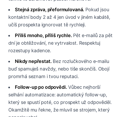
Stejná zpráva, přeformulovaná.
Pokud jsou
kontaktní body 2 až 4 jen úvod v jiném kabátě,
učíš prospekta ignorovat tě rychleji.
Příliš mnoho, příliš rychle.
Pět e-mailů za pět
dní je obtěžování, ne vytrvalost. Respektuj
rozestupy kadence.
Nikdy nepřestat.
Bez rozlučkového e-mailu
buď spamuješ navždy, nebo tiše skončíš. Obojí
promrhá seznam i tvou reputaci.
Follow-up po odpovědi.
Vůbec nejhorší
selhání automatizace: automatický follow-up,
který se spustí poté, co prospekt už odpověděl.
Okamžitě mu řekne, že mluvil se strojem, který