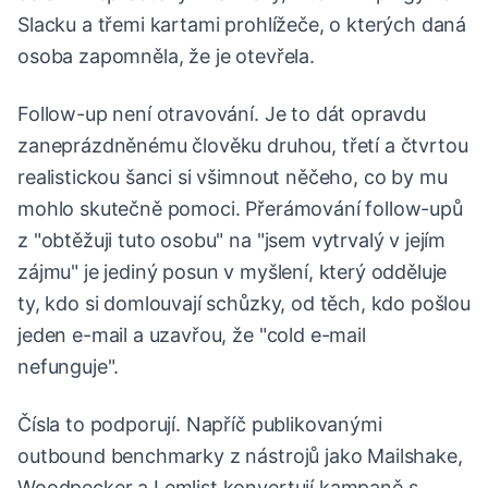
Slacku a třemi kartami prohlížeče, o kterých daná
osoba zapomněla, že je otevřela.
Follow-up není otravování. Je to dát opravdu
zaneprázdněnému člověku druhou, třetí a čtvrtou
realistickou šanci si všimnout něčeho, co by mu
mohlo skutečně pomoci. Přerámování follow-upů
z "obtěžuji tuto osobu" na "jsem vytrvalý v jejím
zájmu" je jediný posun v myšlení, který odděluje
ty, kdo si domlouvají schůzky, od těch, kdo pošlou
jeden e-mail a uzavřou, že "cold e-mail
nefunguje".
Čísla to podporují. Napříč publikovanými
outbound benchmarky z nástrojů jako Mailshake,
Woodpecker a Lemlist konvertují kampaně s