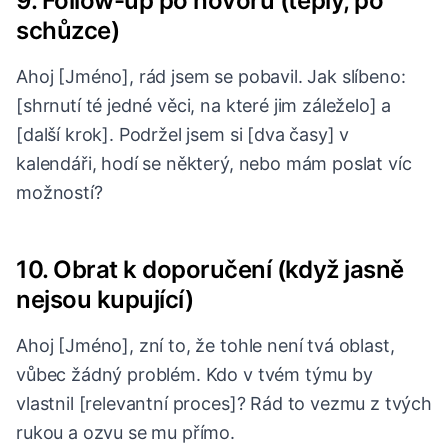
9. Follow-up po hovoru (teplý, po
schůzce)
Ahoj [Jméno], rád jsem se pobavil. Jak slíbeno:
[shrnutí té jedné věci, na které jim záleželo] a
[další krok]. Podržel jsem si [dva časy] v
kalendáři, hodí se některý, nebo mám poslat víc
možností?
10. Obrat k doporučení (když jasně
nejsou kupující)
Ahoj [Jméno], zní to, že tohle není tvá oblast,
vůbec žádný problém. Kdo v tvém týmu by
vlastnil [relevantní proces]? Rád to vezmu z tvých
rukou a ozvu se mu přímo.