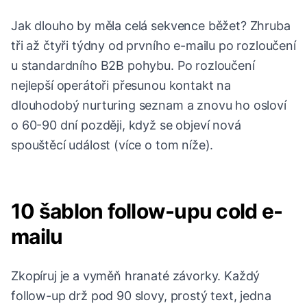
Jak dlouho by měla celá sekvence běžet? Zhruba
tři až čtyři týdny od prvního e-mailu po rozloučení
u standardního B2B pohybu. Po rozloučení
nejlepší operátoři přesunou kontakt na
dlouhodobý nurturing seznam a znovu ho osloví
o 60-90 dní později, když se objeví nová
spouštěcí událost (více o tom níže).
10 šablon follow-upu cold e-
mailu
Zkopíruj je a vyměň hranaté závorky. Každý
follow-up drž pod 90 slovy, prostý text, jedna