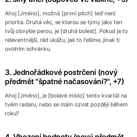
Ahoj [Jméno], možná [první pitch] teď není
priorita. Druhá věc, se kterou se týmy jako ten
tvůj obvykle perou, je [druhá bolest]. Pokud je to
relevantnější, rád ukážu, jak to řešíme, jinak ti
uvolním schránku.
3. Jednořádkové postrčení (nový
předmět "špatné načasování?", +7)
Ahoj [Jméno], je [bolavé místo] tento kvartál na
tvém radaru, nebo se mám ozvat později během
roku?
4. Vhození hodnoty (nový předmět,