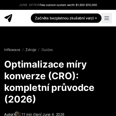
JUNE OFFER
Free custom system worth $1,500-$10,000
Začněte bezplatnou zkušební verzi
Inflowave
/
Zdroje
/
Guides
Optimalizace míry
konverze (CRO):
kompletní průvodce
(2026)
Autor:
|
11
min čtení
|
June 4, 2026