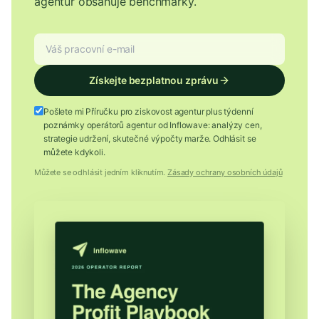
agentur obsahuje benchmarky.
Získejte bezplatnou zprávu
Pošlete mi Příručku pro ziskovost agentur plus týdenní
poznámky operátorů agentur od Inflowave: analýzy cen,
strategie udržení, skutečné výpočty marže. Odhlásit se
můžete kdykoli.
Můžete se odhlásit jedním kliknutím.
Zásady ochrany osobních údajů