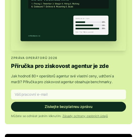
ZPRÁVA OPERÁTORŮ 2026
Příručka pro ziskovost agentur je zde
Jak hodnotí 80+ operátorů agentur své vlastní ceny, udržení a
marži? Příručka pro ziskovost agentur obsahuje benchmarky.
Získejte bezplatnou zprávu
Můžete se odhlásit jedním kliknutím.
Zásady ochrany osobních údajů