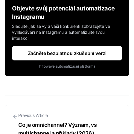
Objevte svůj potenciál automatizace
Instagramu
Sledujte, jak se vy a vaši konkurenti zobrazujete ve
vyhledávání na Instagramu a automatizujte svou
interakci.
Začněte bezplatnou zkušební verzi
Inflowave automatizační platforma
Previous Article
Co je omnichannel? Význam, vs
multichannel a příklady (2026)