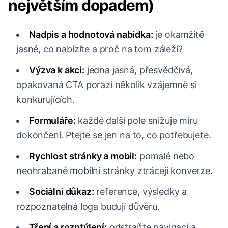
největším dopadem)
Nadpis a hodnotová nabídka:
je okamžitě
jasné, co nabízíte a proč na tom záleží?
Výzva k akci:
jedna jasná, přesvědčivá,
opakovaná CTA porazí několik vzájemně si
konkurujících.
Formuláře:
každé další pole snižuje míru
dokončení. Ptejte se jen na to, co potřebujete.
Rychlost stránky a mobil:
pomalé nebo
neohrabané mobilní stránky ztrácejí konverze.
Sociální důkaz:
reference, výsledky a
rozpoznatelná loga budují důvěru.
Tření a rozptýlení:
odstraňte navigaci a