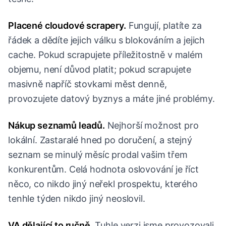
Placené cloudové scrapery.
Fungují, platíte za
řádek a dědíte jejich válku s blokováním a jejich
cache. Pokud scrapujete příležitostně v malém
objemu, není důvod platit; pokud scrapujete
masivně napříč stovkami měst denně,
provozujete datový byznys a máte jiné problémy.
Nákup seznamů leadů.
Nejhorší možnost pro
lokální. Zastaralé hned po doručení, a stejný
seznam se minulý měsíc prodal vašim třem
konkurentům. Celá hodnota oslovování je říct
něco, co nikdo jiný neřekl prospektu, kterého
tenhle týden nikdo jiný neoslovil.
VA dělající to ručně.
Tuhle verzi jsme provozovali