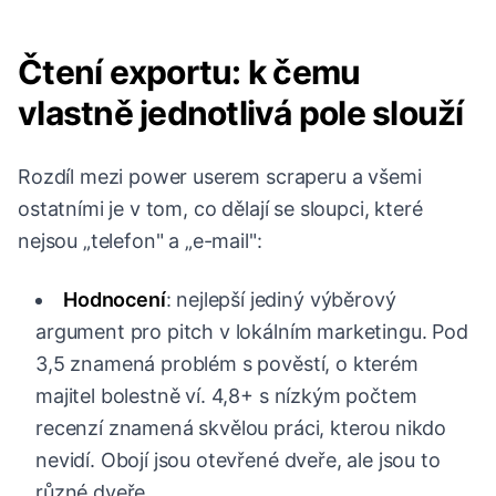
Čtení exportu: k čemu
vlastně jednotlivá pole slouží
Rozdíl mezi power userem scraperu a všemi
ostatními je v tom, co dělají se sloupci, které
nejsou „telefon" a „e-mail":
Hodnocení
: nejlepší jediný výběrový
argument pro pitch v lokálním marketingu. Pod
3,5 znamená problém s pověstí, o kterém
majitel bolestně ví. 4,8+ s nízkým počtem
recenzí znamená skvělou práci, kterou nikdo
nevidí. Obojí jsou otevřené dveře, ale jsou to
různé dveře