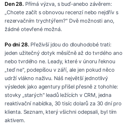
Den 28.
Přímá výzva, s buď-anebo závěrem:
„Chcete začít s obnovou recenzí nebo nejdřív s
rezervačním trychtýřem?" Dvě možnosti ano,
žádné otevřené možná.
Po dni 28.
Přeživší jdou do dlouhodobé trati:
jeden užitečný dotyk měsíčně až do tvrdého ano
nebo tvrdého ne. Leady, které v únoru řeknou
„teď ne", podepíšou v září, ale jen pokud něco
udrží vlákno naživu. Náš největší jednotlivý
výsledek jako agentury přišel přesně z tohohle:
stovky „starých" leadů ležících v CRM, jedna
reaktivační nabídka, 30 tisíc dolarů za 30 dní pro
klienta. Seznam, který všichni odepsali, byl tím
aktivem.