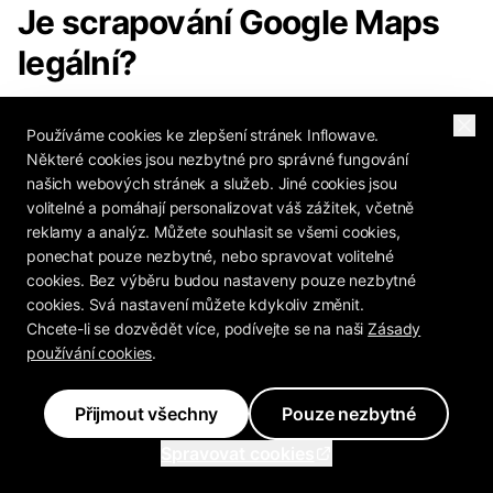
Je scrapování Google Maps
legální?
Krátká verze: sbírání veřejně dostupných
Používáme cookies ke zlepšení stránek Inflowave.
firemních informací je obecně zákonné a firemní
Některé cookies jsou nezbytné pro správné fungování
našich webových stránek a služeb. Jiné cookies jsou
kontaktní data publikovaná firmou za účelem
volitelné a pomáhají personalizovat váš zážitek, včetně
toho, aby byla kontaktována, jsou tak
reklamy a analýz. Můžete souhlasit se všemi cookies,
nízkoriziková, jak jen data být mohou. Co lidi
ponechat pouze nezbytné, nebo spravovat volitelné
cookies. Bez výběru budou nastaveny pouze nezbytné
opravdu dostane do problémů, je vrstva
cookies. Svá nastavení můžete kdykoliv změnit.
oslovování, ne sběr: ignorování odhlášení,
Chcete-li se dozvědět více, podívejte se na naši
Zásady
spamování spotřebitelských čísel, porušování
používání cookies
.
pravidel CAN-SPAM, GDPR nebo TCPA na daných
kanálech. Kontaktujte firmy na jejich firemních
Přijmout všechny
Pouze nezbytné
kontaktních bodech, ctěte každý požadavek na
Spravovat cookies
zastavení, držte své seznamy ověřené, a