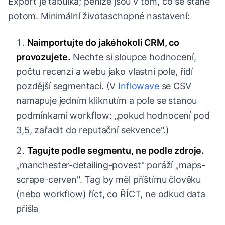
Export je tabulka; peníze jsou v tom, co se stane
potom. Minimální životaschopné nastavení:
Naimportujte do jakéhokoli CRM, co
provozujete.
Nechte si sloupce hodnocení,
počtu recenzí a webu jako vlastní pole, řídí
pozdější segmentaci. (V
Inflowave
se CSV
namapuje jedním kliknutím a pole se stanou
podmínkami workflow: „pokud hodnocení pod
3,5, zařadit do reputační sekvence".)
Tagujte podle segmentu, ne podle zdroje.
„manchester-detailing-povest" poráží „maps-
scrape-cerven". Tag by měl příštímu člověku
(nebo workflow) říct, co ŘÍCT, ne odkud data
přišla