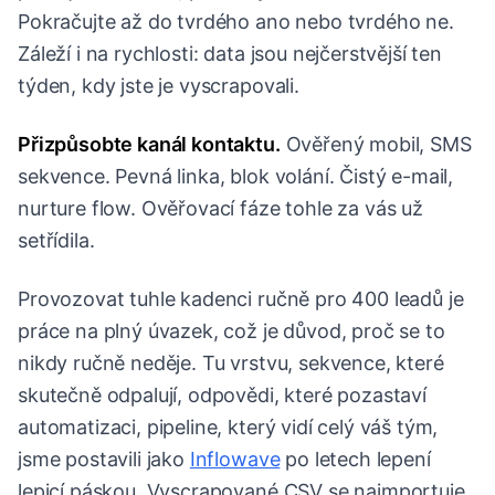
Pokračujte až do tvrdého ano nebo tvrdého ne.
Záleží i na rychlosti: data jsou nejčerstvější ten
týden, kdy jste je vyscrapovali.
Přizpůsobte kanál kontaktu.
Ověřený mobil, SMS
sekvence. Pevná linka, blok volání. Čistý e-mail,
nurture flow. Ověřovací fáze tohle za vás už
setřídila.
Provozovat tuhle kadenci ručně pro 400 leadů je
práce na plný úvazek, což je důvod, proč se to
nikdy ručně neděje. Tu vrstvu, sekvence, které
skutečně odpalují, odpovědi, které pozastaví
automatizaci, pipeline, který vidí celý váš tým,
jsme postavili jako
Inflowave
po letech lepení
lepicí páskou. Vyscrapované CSV se naimportuje