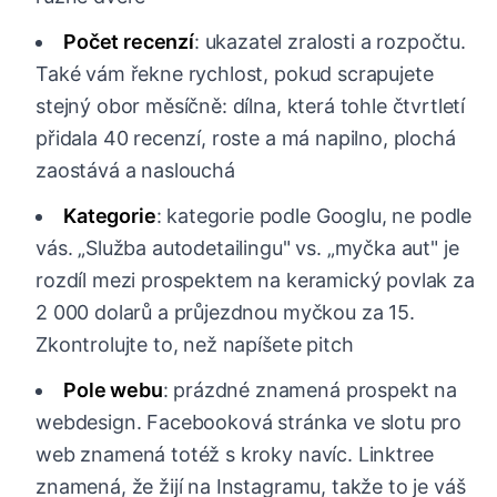
Počet recenzí
: ukazatel zralosti a rozpočtu.
Také vám řekne rychlost, pokud scrapujete
stejný obor měsíčně: dílna, která tohle čtvrtletí
přidala 40 recenzí, roste a má napilno, plochá
zaostává a naslouchá
Kategorie
: kategorie podle Googlu, ne podle
vás. „Služba autodetailingu" vs. „myčka aut" je
rozdíl mezi prospektem na keramický povlak za
2 000 dolarů a průjezdnou myčkou za 15.
Zkontrolujte to, než napíšete pitch
Pole webu
: prázdné znamená prospekt na
webdesign. Facebooková stránka ve slotu pro
web znamená totéž s kroky navíc. Linktree
znamená, že žijí na Instagramu, takže to je váš