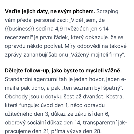
Veďte jejich daty, ne svým pitchem.
Scraping
vám předal personalizaci: „Viděl jsem, že
{{business}} sedí na 4,9 hvězdách jen s 14
recenzemi" je první řádek, který dokazuje, že se
opravdu někdo podíval. Míry odpovědí na takové
zprávy zahanbují šablonu „Vážený majiteli firmy".
Dělejte follow-up, jako byste to mysleli vážně.
Standardní agenturní tah je jeden hovor, jeden e-
mail a pak ticho, a pak „ten seznam byl špatný".
Obchody jsou u dotyku šest až dvanáct. Kostra,
která funguje: úvod den 1, něco opravdu
užitečného den 3, důkaz ze zákulisí den 6,
oborový sociální důkaz den 14, transparentní jak-
pracujeme den 21, přímá výzva den 28.