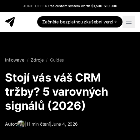
JUNE OFFER
Free custom system worth $1,500-$10,000
Začněte bezplatnou zkušební verzi
Inflowave
/
Zdroje
/
Guides
Stojí vás váš CRM
tržby? 5 varovných
signálů (2026)
Autor:
|
11
min čtení
|
June 4, 2026