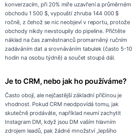
konverzacím, při 20% míře uzavření a průměrném
obchodu 1 500 $, vypouští zhruba 144 000 $
ročně, z čehož se nic neobjeví v reportu, protože
obchody nikdy nevstoupily do pipeline. Přičtěte
náklad na čas zaměstnanců promarněný ručním
zadáváním dat a srovnáváním tabulek (často 5-10
hodin na osobu týdně) a součet stoupá dál.
Je to CRM, nebo jak ho používáme?
Často obojí, ale nejčastější základní příčinou je
vhodnost. Pokud CRM neodpovídá tomu, jak
skutečně prodáváte, například neumí zachytit
Instagram DM, když jsou DM vaším hlavním
zdrojem leadů, pak žádné množství „lepšího