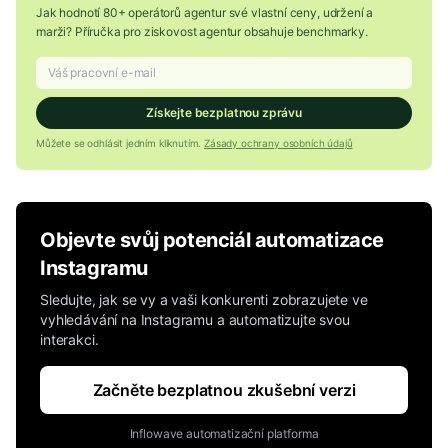
Jak hodnotí 80+ operátorů agentur své vlastní ceny, udržení a
marži? Příručka pro ziskovost agentur obsahuje benchmarky.
Získejte bezplatnou zprávu
Můžete se odhlásit jedním kliknutím.
Zásady ochrany osobních údajů
Objevte svůj potenciál automatizace
Instagramu
Sledujte, jak se vy a vaši konkurenti zobrazujete ve
vyhledávání na Instagramu a automatizujte svou
interakci.
Začněte bezplatnou zkušební verzi
Inflowave automatizační platforma