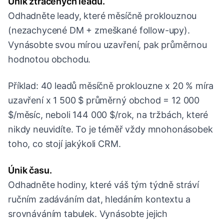
Únik ztracených leadů.
Odhadněte leady, které měsíčně proklouznou
(nezachycené DM + zmeškané follow-upy).
Vynásobte svou mírou uzavření, pak průměrnou
hodnotou obchodu.
Příklad: 40 leadů měsíčně proklouzne x 20 % míra
uzavření x 1 500 $ průměrný obchod = 12 000
$/měsíc, neboli 144 000 $/rok, na tržbách, které
nikdy neuvidíte. To je téměř vždy mnohonásobek
toho, co stojí jakýkoli CRM.
Únik času.
Odhadněte hodiny, které váš tým týdně stráví
ručním zadáváním dat, hledáním kontextu a
srovnáváním tabulek. Vynásobte jejich