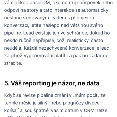
vám někdo pošle DM, okomentuje příspěvek nebo
odpoví na story a tato interakce se automaticky
nestane sledovaným leadem s připojenou
konverzací, letíte naslepo nad většinou svého
pipeline. Lead existuje jen ve schránce, dokud ho
někdo ručně nepřepíše, což, realisticky, často
neudělá. Každá nezachycená konverzace je lead,
za jehož vygenerování platíte a pak ho zadarmo
ztrácíte.
5. Váš reporting je názor, ne data
Když se revize pipeline změní v „mám pocit, že
tenhle měsíc je silný" nebo prognózy divoce
kolísají a jsou špatné, vašim datům v CRM nelze