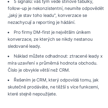
5 signálů: váš tým vede stínové tabulky,
follow-up je nekonzistentní, neumíte odpovědět
„jaký je stav toho leadu", konverzace se
nezachycují a reporting je hádání.
Pro firmy DM-first je největším únikem
konverzace, ze kterých se nikdy nestanou
sledované leady.
Náklad můžete odhadnout: ztracené leady x
míra uzavření x průměrná hodnota obchodu.
Číslo je obvykle větší než CRM.
Řešením je CRM, který odpovídá tomu, jak
skutečně prodáváte, ne těžší s více funkcemi,
které stejně nepoužijete.