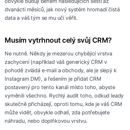
obvykle budují během následujících šesti až
dvanácti měsíců, jak nový systém hromadí čistá
data a váš tým se mu učí věřit.
Musím vytrhnout celý svůj CRM?
Ne nutně. Někdy je mezerou chybějící vrstva
zachycení (například váš generický CRM v
pohodě zvládá e-mail a obchody, ale je slepý k
Instagram DM), a řešením je přidat CRM
postavený pro tento kanál místo toho, abyste
vyměnili všechno. Rychlý audit toho, odkud leady
skutečně přicházejí, oproti tomu, kde je váš CRM
může vidět, obvykle odhalí, zda potřebujete
náhradu, nebo doplňkovou vrstvu.