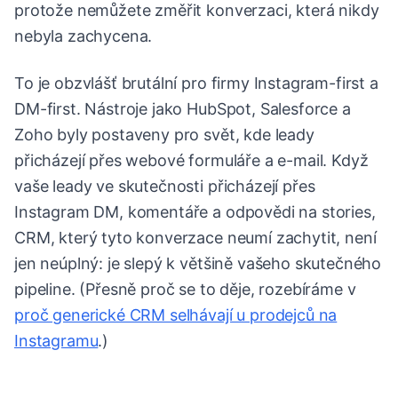
protože nemůžete změřit konverzaci, která nikdy
nebyla zachycena.
To je obzvlášť brutální pro firmy Instagram-first a
DM-first. Nástroje jako HubSpot, Salesforce a
Zoho byly postaveny pro svět, kde leady
přicházejí přes webové formuláře a e-mail. Když
vaše leady ve skutečnosti přicházejí přes
Instagram DM, komentáře a odpovědi na stories,
CRM, který tyto konverzace neumí zachytit, není
jen neúplný: je slepý k většině vašeho skutečného
pipeline. (Přesně proč se to děje, rozebíráme v
proč generické CRM selhávají u prodejců na
Instagramu
.)