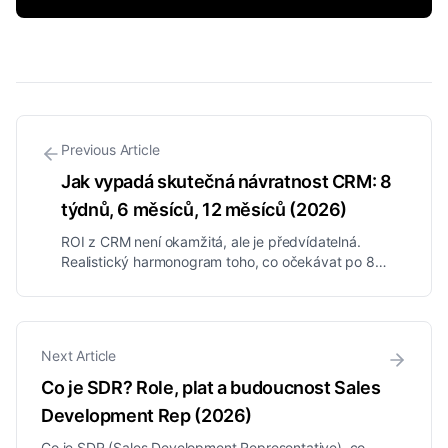
Previous Article
Jak vypadá skutečná návratnost CRM: 8
týdnů, 6 měsíců, 12 měsíců (2026)
ROI z CRM není okamžitá, ale je předvídatelná.
Realistický harmonogram toho, co očekávat po 8
týdnech, 6 měsících a 12 měsících, ukotvený ve
skutečných oborových benchmarcích, plus jak změřit
tu vlastní.
Next Article
Co je SDR? Role, plat a budoucnost Sales
Development Rep (2026)
Co je SDR (Sales Development Representative), co