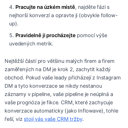
Pracujte na úzkém místě
, najděte fázi s
nejhorší konverzí a opravte ji (obvykle follow-
up).
Pravidelně ji procházejte
pomocí výše
uvedených metrik.
Nejtěžší částí pro většinu malých firem a firem
zaměřených na DM je krok 2, zachytit každý
obchod. Pokud vaše leady přicházejí z Instagram
DM a tyto konverzace se nikdy nestanou
záznamy v pipeline, vaše pipeline je neúplná a
vaše prognóza je fikce. CRM, které zachycuje
konverzace automaticky (jako Inflowave), tohle
řeší, viz
stojí vás vaše CRM tržby
.