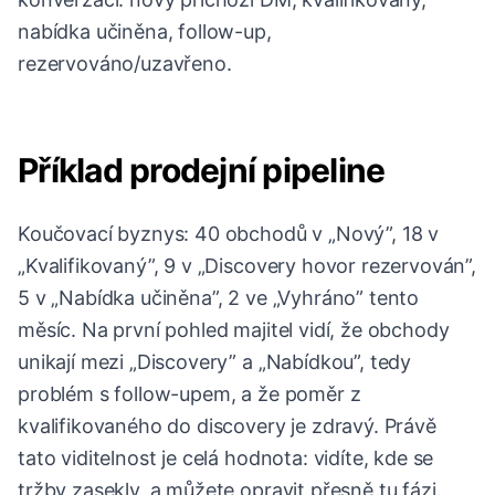
nabídka učiněna, follow-up,
rezervováno/uzavřeno.
Příklad prodejní pipeline
Koučovací byznys: 40 obchodů v „Nový”, 18 v
„Kvalifikovaný”, 9 v „Discovery hovor rezervován”,
5 v „Nabídka učiněna”, 2 ve „Vyhráno” tento
měsíc. Na první pohled majitel vidí, že obchody
unikají mezi „Discovery” a „Nabídkou”, tedy
problém s follow-upem, a že poměr z
kvalifikovaného do discovery je zdravý. Právě
tato viditelnost je celá hodnota: vidíte, kde se
tržby zasekly, a můžete opravit přesně tu fázi.