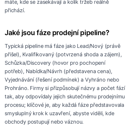
máte, kde se zasekávají a kolik tržeb reálně
přichází.
Jaké jsou fáze prodejní pipeline?
Typická pipeline má fáze jako Lead/Nový (právě
přišel), Kvalifikovaný (potvrzená shoda a zájem),
Schůzka/Discovery (hovor pro pochopení
potřeb), Nabídka/Návrh (představena cena),
Vyjednávání (řešení podmínek) a Vyhráno nebo
Prohráno. Firmy si přizpůsobují názvy a počet fází
tak, aby odpovídaly jejich skutečnému prodejnímu
procesu; klíčové je, aby každá fáze představovala
smysluplný krok k uzavření, abyste viděli, kde
obchody postupují nebo váznou.