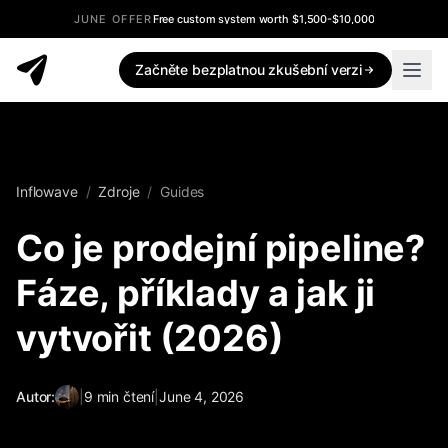
JUNE OFFER
Free custom system worth $1,500-$10,000
Začněte bezplatnou zkušební verzi
Inflowave
/
Zdroje
/
Guides
Co je prodejní pipeline?
Fáze, příklady a jak ji
vytvořit (2026)
Autor:
|
9
min čtení
|
June 4, 2026