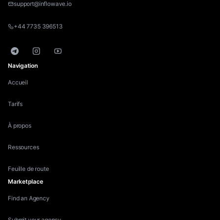
support@inflowave.io
+44 7735 396513
Telegram
Instagram
YouTube
Navigation
Accueil
Tarifs
À propos
Ressources
Feuille de route
Marketplace
Find an Agency
Submit your agency