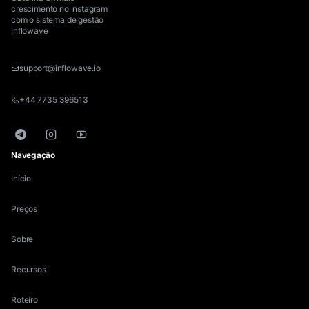
crescimento no Instagram
com o sistema de gestão
Inflowave
support@inflowave.io
+44 7735 396513
Telegram
Instagram
YouTube
Navegação
Início
Preços
Sobre
Recursos
Roteiro