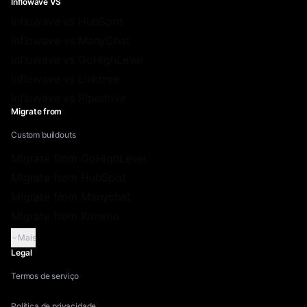
Inflowave VS
Inflowave vs HubSpot
Inflowave vs ManyChat
Inflowave vs GoHighLevel
Inflowave vs Linktree
Inflowave vs Pipedrive
Migrate from
Custom buildouts
Migrate from GoHighLevel
Migrate from HubSpot
Migrate from Manychat
Migrate from Kommo
Mais
Legal
Termos de serviço
Política de privacidade