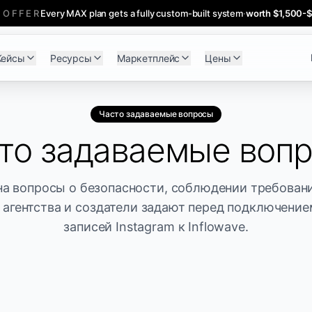
 OFFER
Every MAX plan gets a fully custom-built system
·
worth $1,500-
Кейсы
Ресурсы
Маркетплейс
Цены
Часто задаваемые вопросы
то задаваемые воп
а вопросы о безопасности, соблюдении требован
 агентства и создатели задают перед подключени
записей Instagram к Inflowave.