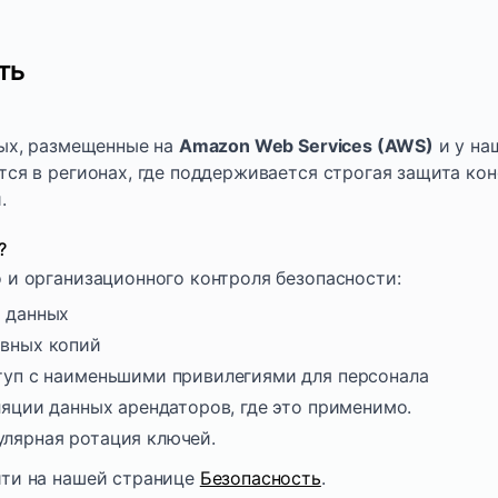
ть
ных, размещенные на
Amazon Web Services (AWS)
и у на
ся в регионах, где поддерживается строгая защита кон
.
?
 и организационного контроля безопасности:
х данных
рвных копий
туп с наименьшими привилегиями для персонала
ляции данных арендаторов, где это применимо.
улярная ротация ключей.
йти на нашей странице
Безопасность
.