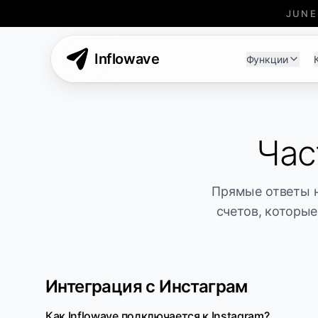
JUNE
Inflowave
Функции
Час
Прямые ответы н
счетов, которые
Интеграция с Инстаграм
Как Inflowave подключается к Instagram?